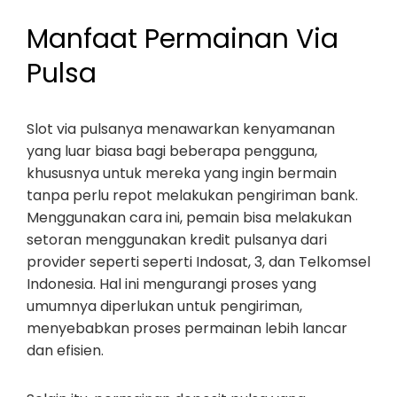
Manfaat Permainan Via
Pulsa
Slot via pulsanya menawarkan kenyamanan
yang luar biasa bagi beberapa pengguna,
khususnya untuk mereka yang ingin bermain
tanpa perlu repot melakukan pengiriman bank.
Menggunakan cara ini, pemain bisa melakukan
setoran menggunakan kredit pulsanya dari
provider seperti seperti Indosat, 3, dan Telkomsel
Indonesia. Hal ini mengurangi proses yang
umumnya diperlukan untuk pengiriman,
menyebabkan proses permainan lebih lancar
dan efisien.