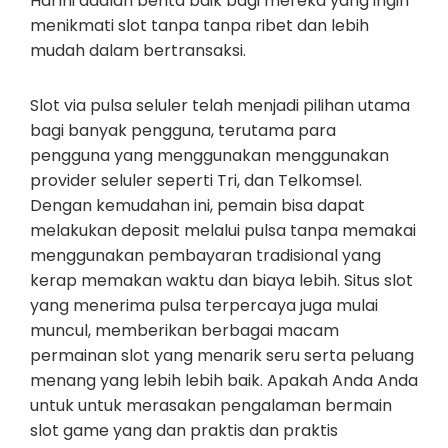
Hal ini adalah berita baik bagi mereka yang ingin
menikmati slot tanpa tanpa ribet dan lebih
mudah dalam bertransaksi.
Slot via pulsa seluler telah menjadi pilihan utama
bagi banyak pengguna, terutama para
pengguna yang menggunakan menggunakan
provider seluler seperti Tri, dan Telkomsel.
Dengan kemudahan ini, pemain bisa dapat
melakukan deposit melalui pulsa tanpa memakai
menggunakan pembayaran tradisional yang
kerap memakan waktu dan biaya lebih. Situs slot
yang menerima pulsa terpercaya juga mulai
muncul, memberikan berbagai macam
permainan slot yang menarik seru serta peluang
menang yang lebih lebih baik. Apakah Anda Anda
untuk untuk merasakan pengalaman bermain
slot game yang dan praktis dan praktis