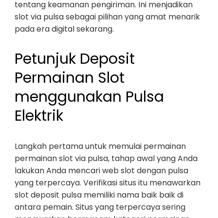
tentang keamanan pengiriman. Ini menjadikan
slot via pulsa sebagai pilihan yang amat menarik
pada era digital sekarang.
Petunjuk Deposit
Permainan Slot
menggunakan Pulsa
Elektrik
Langkah pertama untuk memulai permainan
permainan slot via pulsa, tahap awal yang Anda
lakukan Anda mencari web slot dengan pulsa
yang terpercaya. Verifikasi situs itu menawarkan
slot deposit pulsa memiliki nama baik baik di
antara pemain. Situs yang terpercaya sering