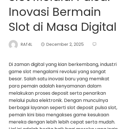
Inovasi Bermain
Slot di Masa Digital
RAf4L
December 2, 2025
Di zaman digital yang kian berkembang, industri
game slot mengalami revolusi yang sangat
besar. Salah satu inovasi baru yang memikat
para pemain adalah kenyamanan dalam
melakukan proses deposit serta penarikan
melalui pulsa elektronik. Dengan munculnya
berbagai layanan seperti slot deposit pulsa slot,
pemain kini bisa mengakses game kesukaan
mereka dengan lebih lebih cepat serta mudah.