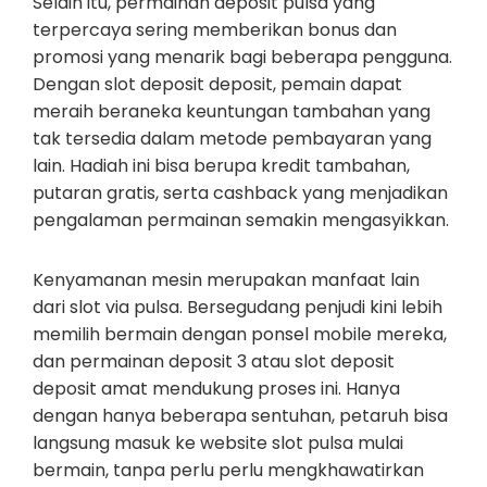
Selain itu, permainan deposit pulsa yang
terpercaya sering memberikan bonus dan
promosi yang menarik bagi beberapa pengguna.
Dengan slot deposit deposit, pemain dapat
meraih beraneka keuntungan tambahan yang
tak tersedia dalam metode pembayaran yang
lain. Hadiah ini bisa berupa kredit tambahan,
putaran gratis, serta cashback yang menjadikan
pengalaman permainan semakin mengasyikkan.
Kenyamanan mesin merupakan manfaat lain
dari slot via pulsa. Bersegudang penjudi kini lebih
memilih bermain dengan ponsel mobile mereka,
dan permainan deposit 3 atau slot deposit
deposit amat mendukung proses ini. Hanya
dengan hanya beberapa sentuhan, petaruh bisa
langsung masuk ke website slot pulsa mulai
bermain, tanpa perlu perlu mengkhawatirkan