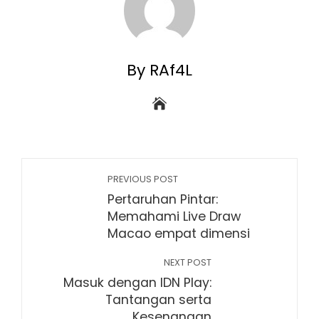
By RAf4L
PREVIOUS POST
Pertaruhan Pintar:
Memahami Live Draw
Macao empat dimensi
NEXT POST
Masuk dengan IDN Play:
Tantangan serta
Kesenangan