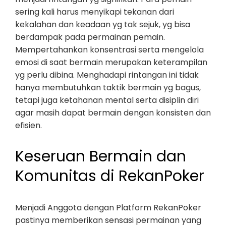
sering kali harus menyikapi tekanan dari
kekalahan dan keadaan yg tak sejuk, yg bisa
berdampak pada permainan pemain.
Mempertahankan konsentrasi serta mengelola
emosi di saat bermain merupakan keterampilan
yg perlu dibina. Menghadapi rintangan ini tidak
hanya membutuhkan taktik bermain yg bagus,
tetapi juga ketahanan mental serta disiplin diri
agar masih dapat bermain dengan konsisten dan
efisien.
Keseruan Bermain dan
Komunitas di RekanPoker
Menjadi Anggota dengan Platform RekanPoker
pastinya memberikan sensasi permainan yang