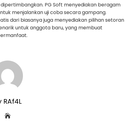
ut dipertimbangkan. PG Soft menyediakan beragam
untuk menjalankan uji coba secara gampang.
is dari biasanya juga menyediakan pilihan setoran
menarik untuk anggota baru, yang membuat
bermanfaat.
y RAf4L