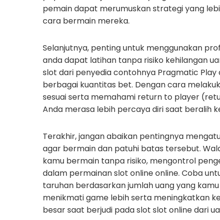
pemain dapat merumuskan strategi yang lebi
cara bermain mereka.
Selanjutnya, penting untuk menggunakan profi
anda dapat latihan tanpa risiko kehilangan u
slot dari penyedia contohnya Pragmatic Play 
berbagai kuantitas bet. Dengan cara melakuka
sesuai serta memahami return to player (ret
Anda merasa lebih percaya diri saat beralih
Terakhir, jangan abaikan pentingnya mengatu
agar bermain dan patuhi batas tersebut. W
kamu bermain tanpa risiko, mengontrol penge
dalam permainan slot online online. Coba u
taruhan berdasarkan jumlah uang yang kamu 
menikmati game lebih serta meningkatkan k
besar saat berjudi pada slot slot online dari ua