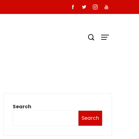
Search
Search