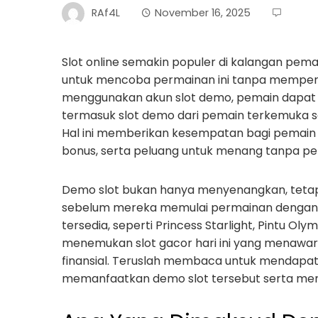
RAf4L
November 16, 2025
Slot online semakin populer di kalangan pema
untuk mencoba permainan ini tanpa mempert
menggunakan akun slot demo, pemain dapat me
termasuk slot demo dari pemain terkemuka se
Hal ini memberikan kesempatan bagi pemain
bonus, serta peluang untuk menang tanpa p
Demo slot bukan hanya menyenangkan, tetapi
sebelum mereka memulai permainan dengan u
tersedia, seperti Princess Starlight, Pintu O
menemukan slot gacor hari ini yang menawa
finansial. Teruslah membaca untuk mendapa
memanfaatkan demo slot tersebut serta me