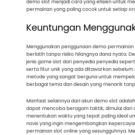
demo slot menjadi cara yang efisien untuk 
permainan yang paling cocok untuk setiap or
Keuntungan Menggunak
Menggunakan penggunaan demo permainan s
berlatih tanpa risiko hilangnya dana nyata. 
jenis game slot dari penyedia penyedia seper
serta fitur unik yang ada ditawarkan sebelum s
metode yang sangat berguna untuk mempelaj
berbagai tema dan desain yang menarik tan
Manfaat selainnya dari akun demo slot adala
dapat mencoba beragam taktik, dimulai dar
menentukan waktu yang tepat paling ideal un
novis yang ingin mengembangkan kepercayaan
permainan slot online yang sesungguhnya. Mel