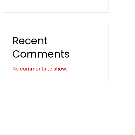
Recent
Comments
No comments to show.