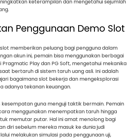
meningkatkan keterampilan dan mengetahui sejumlah
ang.
an Penggunaan Demo Slot
lot memberikan peluang bagi pengguna dalam
Dengan akun ini, pemain bisa menggunakan berbagai
ti Pragmatic Play dan PG Soft, mengetahui mekanika
aat bertaruh di sistem taruh uang asli. Ini adalah
ari bagaimana slot bekerja dan mengeksplorasi
pa adanya tekanan keuangan.
h kesempatan guna menguji taktik bermain. Pemain
i cara menggunakan menempatkan taruh hingga
tuk memutar putar. Hal ini amat menolong bagi
 diri sebelum mereka masuk ke dunia judi
alui melakukan simulasi pada penggunaan uji,