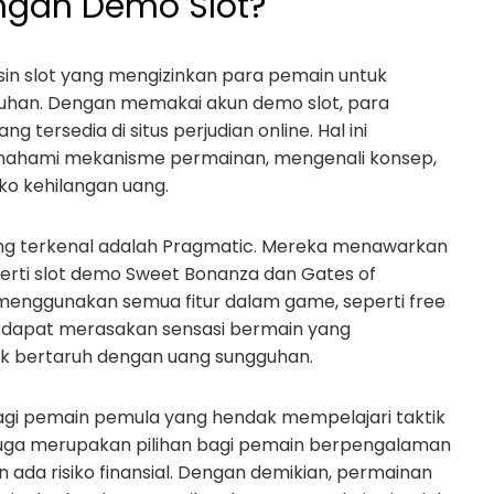
ngan Demo Slot?
sin slot yang mengizinkan para pemain untuk
han. Dengan memakai akun demo slot, para
tersedia di situs perjudian online. Hal ini
ahami mekanisme permainan, mengenali konsep,
iko kehilangan uang.
ang terkenal adalah Pragmatic. Mereka menawarkan
erti slot demo Sweet Bonanza dan Gates of
enggunakan semua fitur dalam game, seperti free
 dapat merasakan sensasi bermain yang
k bertaruh dengan uang sungguhan.
agi pemain pemula yang hendak mempelajari taktik
ot juga merupakan pilihan bagi pemain berpengalaman
 ada risiko finansial. Dengan demikian, permainan