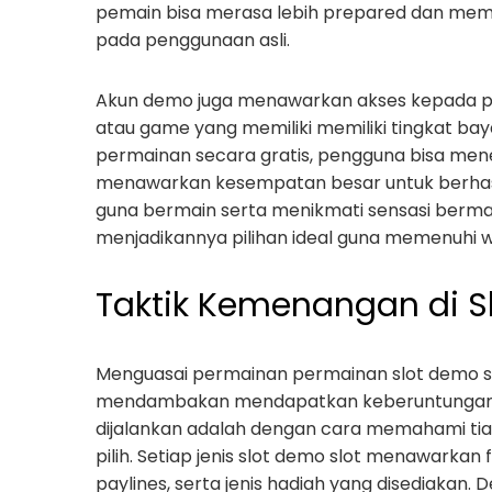
pemain bisa merasa lebih prepared dan mem
pada penggunaan asli.
Akun demo juga menawarkan akses kepada p
atau game yang memiliki memiliki tingkat ba
permainan secara gratis, pengguna bisa m
menawarkan kesempatan besar untuk berhasi
guna bermain serta menikmati sensasi berma
menjadikannya pilihan ideal guna memenuhi w
Taktik Kemenangan di S
Menguasai permainan permainan slot demo sl
mendambakan mendapatkan keberuntungan di 
dijalankan adalah dengan cara memahami tia
pilih. Setiap jenis slot demo slot menawarkan 
paylines, serta jenis hadiah yang disediakan. 