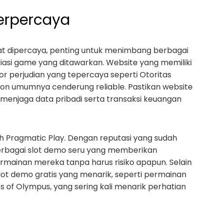
Terpercaya
pat dipercaya, penting untuk menimbang berbagai
riasi game yang ditawarkan. Website yang memiliki
tor perjudian yang tepercaya seperti Otoritas
on umumnya cenderung reliable. Pastikan website
menjaga data pribadi serta transaksi keuangan
ah Pragmatic Play. Dengan reputasi yang sudah
erbagai slot demo seru yang memberikan
ainan mereka tanpa harus risiko apapun. Selain
ot demo gratis yang menarik, seperti permainan
 of Olympus, yang sering kali menarik perhatian