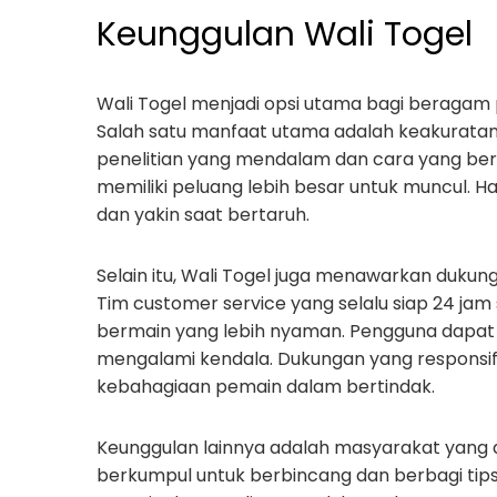
Keunggulan Wali Togel
Wali Togel menjadi opsi utama bagi beragam 
Salah satu manfaat utama adalah keakuratan p
penelitian yang mendalam dan cara yang b
memiliki peluang lebih besar untuk muncul. H
dan yakin saat bertaruh.
Selain itu, Wali Togel juga menawarkan duku
Tim customer service yang selalu siap 24 
bermain yang lebih nyaman. Pengguna dapat
mengalami kendala. Dukungan yang responsif s
kebahagiaan pemain dalam bertindak.
Keunggulan lainnya adalah masyarakat yang a
berkumpul untuk berbincang dan berbagi tips