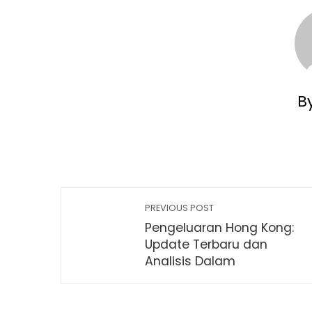
B
PREVIOUS POST
Pengeluaran Hong Kong:
Update Terbaru dan
Analisis Dalam