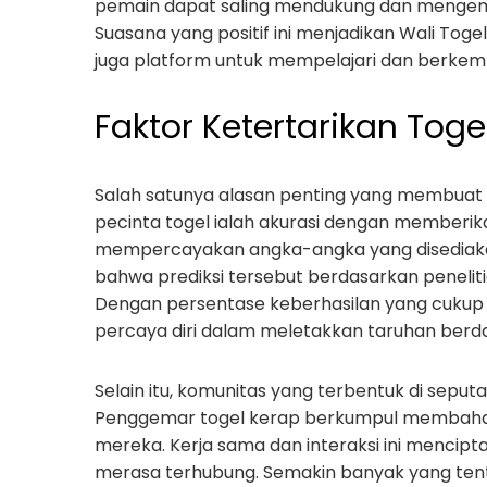
pemain dapat saling mendukung dan menge
Suasana yang positif ini menjadikan Wali Toge
juga platform untuk mempelajari dan berke
Faktor Ketertarikan Toge
Salah satunya alasan penting yang membuat m
pecinta togel ialah akurasi dengan memberika
mempercayakan angka-angka yang disediakan
bahwa prediksi tersebut berdasarkan peneli
Dengan persentase keberhasilan yang cukup 
percaya diri dalam meletakkan taruhan berdas
Selain itu, komunitas yang terbentuk di seput
Penggemar togel kerap berkumpul membahas d
mereka. Kerja sama dan interaksi ini menci
merasa terhubung. Semakin banyak yang tent