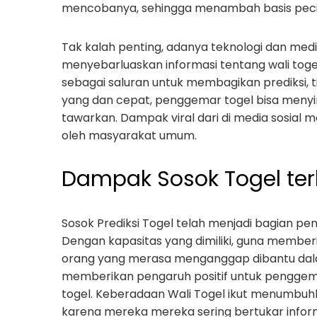
mencobanya, sehingga menambah basis pec
Tak kalah penting, adanya teknologi dan medi
menyebarluaskan informasi tentang wali togel
sebagai saluran untuk membagikan prediksi, t
yang dan cepat, penggemar togel bisa meny
tawarkan. Dampak viral dari di media sosial m
oleh masyarakat umum.
Dampak Sosok Togel te
Sosok Prediksi Togel telah menjadi bagian pen
Dengan kapasitas yang dimiliki, guna memberi
orang yang merasa menganggap dibantu dala
memberikan pengaruh positif untuk penggema
togel. Keberadaan Wali Togel ikut menumbuh
karena mereka mereka sering bertukar informas