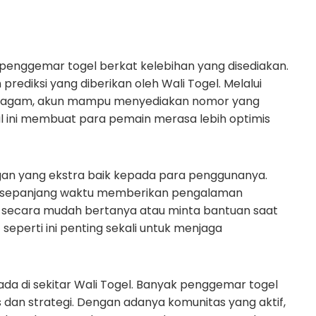
penggemar togel berkat kelebihan yang disediakan.
rediksi yang diberikan oleh Wali Togel. Melalui
eragam, akun mampu menyediakan nomor yang
al ini membuat para pemain merasa lebih optimis
ngan yang ekstra baik kepada para penggunanya.
jam sepanjang waktu memberikan pengalaman
 secara mudah bertanya atau minta bantuan saat
eperti ini penting sekali untuk menjaga
da di sekitar Wali Togel. Banyak penggemar togel
 dan strategi. Dengan adanya komunitas yang aktif,