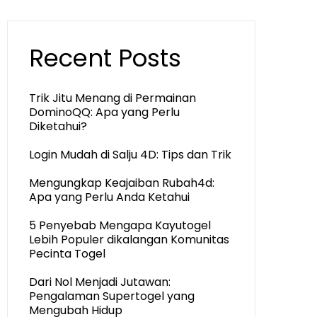
Recent Posts
Trik Jitu Menang di Permainan
DominoQQ: Apa yang Perlu
Diketahui?
Login Mudah di Salju 4D: Tips dan Trik
Mengungkap Keajaiban Rubah4d:
Apa yang Perlu Anda Ketahui
5 Penyebab Mengapa Kayutogel
Lebih Populer dikalangan Komunitas
Pecinta Togel
Dari Nol Menjadi Jutawan:
Pengalaman Supertogel yang
Mengubah Hidup