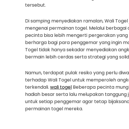
tersebut.
Di samping menyediakan ramalan, Wali Togel 
mengenai permainan togel. Melalui berbagai
pecinta bisa lebih mengerti pergerakan yang 
berharga bagi para penggemar yang ingin 
Togel tidak hanya sekadar menyediakan angk
bermain lebih cerdas serta strategi yang solid
Namun, terdapat pulak resiko yang perlu di
terhadap Wali Togel untuk memperoleh angk
terkendali.
wali togel
Beberapa pecinta mungk
hadiah besar serta lalu melupakan tanggung j
untuk setiap penggemar agar tetap bijaksana
permainan togel mereka.