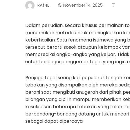
RAf4L
November 14, 2025
Dalam perjudian, secara khusus permainan t
menemukan metode untuk meningkatkan ke
keberhasilan. Satu fenomena istimewa yang bar
tersebut berarti sosok ataupun kelompok yan
memprediksi angka-angka yang keluar. Tidak 
untuk berbagai penggemar togel yang ingin
Penjaga togel sering kali populer di tengah 
tebakan yang disampaikan oleh mereka sedia
berani saat mengikuti anugerah dari pihak p
bilangan yang dipilih mampu memberikan keberh
kesuksesan beberapa tebakan yang telah ter
berbondong-bondong datang untuk mencari s
sebagai dapat dipercaya.