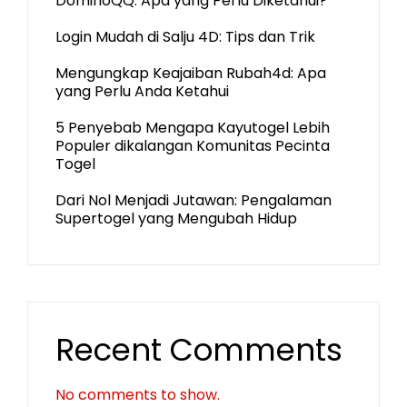
DominoQQ: Apa yang Perlu Diketahui?
Login Mudah di Salju 4D: Tips dan Trik
Mengungkap Keajaiban Rubah4d: Apa
yang Perlu Anda Ketahui
5 Penyebab Mengapa Kayutogel Lebih
Populer dikalangan Komunitas Pecinta
Togel
Dari Nol Menjadi Jutawan: Pengalaman
Supertogel yang Mengubah Hidup
Recent Comments
No comments to show.