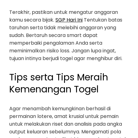
Terakhir, pastikan untuk mengatur anggaran
kamu secara bijak.
SGP Hari Ini
Tentukan batas
taruhan serta tidak melebihi anggaran yang
sudah. Bertaruh secara smart dapat
memperbaiki pengalaman Anda serta
meminimalkan risiko loss. Jangan lupa ingat,
tujuan intinya berjudi togel agar menghibur diri.
Tips serta Tips Meraih
Kemenangan Togel
Agar menambah kemungkinan berhasil di
permainan lotere, amat krusial untuk pemain
untuk melakukan riset dan analisis pada angka
output keluaran sebelumnya. Mengamati pola