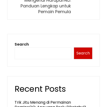
Mengenal Harapan4D:
Panduan Lengkap untuk
Pemain Pemula
Search
Search
Recent Posts
Trik Jitu Menang di Permainan