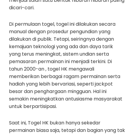
menjadi salah satu bentuk hiburan hiburan paling
dicari-cari.
Di permulaan togel, togel ini dilakukan secara
manual dengan prosedur pengundian yang
dilakukan di publik. Tetapi, seiringnya dengan
kemajuan teknologi yang ada dan daya tarik
yang terus meningkat, sistem undian serta
pemasaran permainan ini menjadi terkini. Di
tahun 2000-an , togel HK mengawali
memberikan berbagai ragam permainan serta
hadiah yang lebih bervariasi, seperti jackpot
besar dan penghargaan mingguan. Hal ini
semakin meningkatkan antusiasme masyarakat
untuk berpartisipasi.
Saat ini, Togel HK bukan hanya sekedar
permainan biasa saja, tetapi dan bagian yang tak