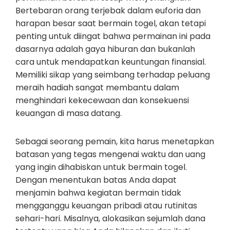
Bertebaran orang terjebak dalam euforia dan
harapan besar saat bermain togel, akan tetapi
penting untuk diingat bahwa permainan ini pada
dasarnya adalah gaya hiburan dan bukanlah
cara untuk mendapatkan keuntungan finansial.
Memiliki sikap yang seimbang terhadap peluang
meraih hadiah sangat membantu dalam
menghindari kekecewaan dan konsekuensi
keuangan di masa datang.
Sebagai seorang pemain, kita harus menetapkan
batasan yang tegas mengenai waktu dan uang
yang ingin dihabiskan untuk bermain togel.
Dengan menentukan batas Anda dapat
menjamin bahwa kegiatan bermain tidak
mengganggu keuangan pribadi atau rutinitas
sehari-hari. Misalnya, alokasikan sejumlah dana