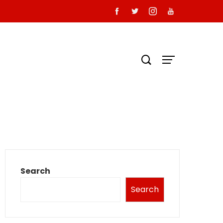
Search
Search