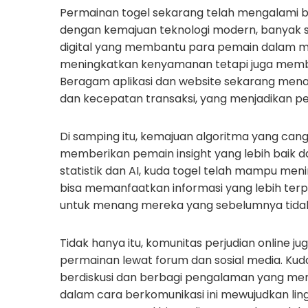
Permainan togel sekarang telah mengalami ber
dengan kemajuan teknologi modern, banyak s
digital yang membantu para pemain dalam m
meningkatkan kenyamanan tetapi juga memberi
Beragam aplikasi dan website sekarang menaw
dan kecepatan transaksi, yang menjadikan pe
Di samping itu, kemajuan algoritma yang ca
memberikan pemain insight yang lebih baik
statistik dan AI, kuda togel telah mampu men
bisa memanfaatkan informasi yang lebih terp
untuk menang mereka yang sebelumnya tidak m
Tidak hanya itu, komunitas perjudian online ju
permainan lewat forum dan sosial media. Kud
berdiskusi dan berbagi pengalaman yang mem
dalam cara berkomunikasi ini mewujudkan lin