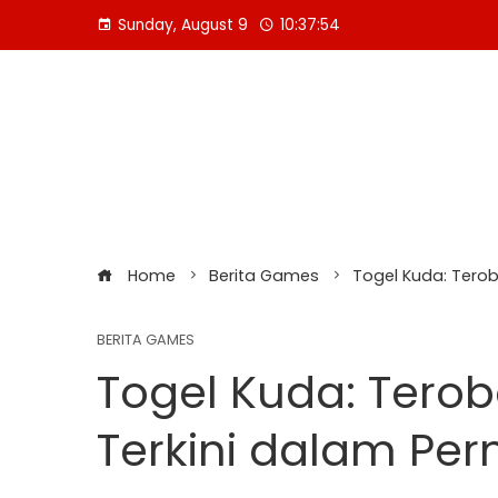
Skip
Sunday, August 9
10:37:55
to
content
Home
Berita Games
Togel Kuda: Tero
BERITA GAMES
Togel Kuda: Tero
Terkini dalam Pe