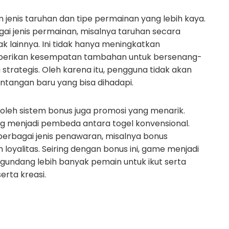
jenis taruhan dan tipe permainan yang lebih kaya.
i jenis permainan, misalnya taruhan secara
k lainnya. Ini tidak hanya meningkatkan
berikan kesempatan tambahan untuk bersenang-
strategis. Oleh karena itu, pengguna tidak akan
ntangan baru yang bisa dihadapi.
n oleh sistem bonus juga promosi yang menarik.
ang menjadi pembeda antara togel konvensional.
rbagai jenis penawaran, misalnya bonus
oyalitas. Seiring dengan bonus ini, game menjadi
undang lebih banyak pemain untuk ikut serta
rta kreasi.