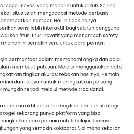
bagai inovasi yang menarik untuk diikuti. Seiring
ekali situs telah mengadopsi metode berbasis
enempatkan nombor. Hal ini tidak hanya
kan sensi lebih interaktif bagi seluruh pengguna.
arkan fitur-fitur inovatif yang menambah safety
rmainan ini semakin seru untuk para pemain.
nggih bermanfaat dalam memahami angka dan pola,
 dalam membuat putusan. Melalui menggunakan data
ingkatkan tingkat akurasi tebakan hasilnya. Pemain
erinci dan relevan untuk meningkatkan peluang
ungkin terjadi melalui metode tradisional.
ga semakin aktif untuk berbagikan info dan strategi
a togel sekarang punya platform yang bisa
ungkinkan para pemain untuk belajar. Inovasi
gkungan yang semakin kolaboratif, di mana sekalian