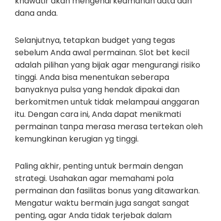
khawatir akan mengenai keamanan data dan
dana anda.
Selanjutnya, tetapkan budget yang tegas
sebelum Anda awal permainan. Slot bet kecil
adalah pilihan yang bijak agar mengurangi risiko
tinggi. Anda bisa menentukan seberapa
banyaknya pulsa yang hendak dipakai dan
berkomitmen untuk tidak melampaui anggaran
itu. Dengan cara ini, Anda dapat menikmati
permainan tanpa merasa merasa tertekan oleh
kemungkinan kerugian yg tinggi.
Paling akhir, penting untuk bermain dengan
strategi. Usahakan agar memahami pola
permainan dan fasilitas bonus yang ditawarkan.
Mengatur waktu bermain juga sangat sangat
penting, agar Anda tidak terjebak dalam