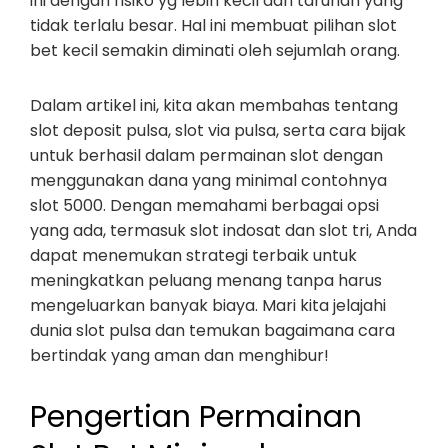
ini dengan risiko yg lebih kecil dan taruhan yang
tidak terlalu besar. Hal ini membuat pilihan slot
bet kecil semakin diminati oleh sejumlah orang.
Dalam artikel ini, kita akan membahas tentang
slot deposit pulsa, slot via pulsa, serta cara bijak
untuk berhasil dalam permainan slot dengan
menggunakan dana yang minimal contohnya
slot 5000. Dengan memahami berbagai opsi
yang ada, termasuk slot indosat dan slot tri, Anda
dapat menemukan strategi terbaik untuk
meningkatkan peluang menang tanpa harus
mengeluarkan banyak biaya. Mari kita jelajahi
dunia slot pulsa dan temukan bagaimana cara
bertindak yang aman dan menghibur!
Pengertian Permainan