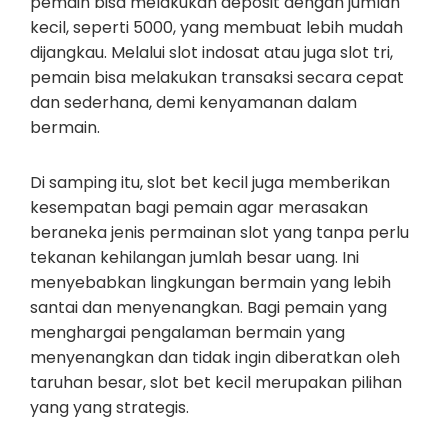
pemain bisa melakukan deposit dengan jumlah
kecil, seperti 5000, yang membuat lebih mudah
dijangkau. Melalui slot indosat atau juga slot tri,
pemain bisa melakukan transaksi secara cepat
dan sederhana, demi kenyamanan dalam
bermain.
Di samping itu, slot bet kecil juga memberikan
kesempatan bagi pemain agar merasakan
beraneka jenis permainan slot yang tanpa perlu
tekanan kehilangan jumlah besar uang. Ini
menyebabkan lingkungan bermain yang lebih
santai dan menyenangkan. Bagi pemain yang
menghargai pengalaman bermain yang
menyenangkan dan tidak ingin diberatkan oleh
taruhan besar, slot bet kecil merupakan pilihan
yang yang strategis.