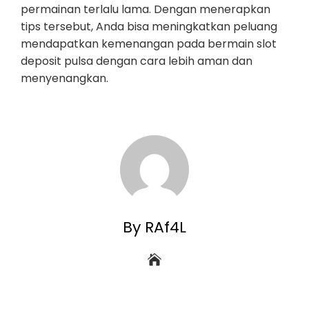
permainan terlalu lama. Dengan menerapkan
tips tersebut, Anda bisa meningkatkan peluang
mendapatkan kemenangan pada bermain slot
deposit pulsa dengan cara lebih aman dan
menyenangkan.
By RAf4L