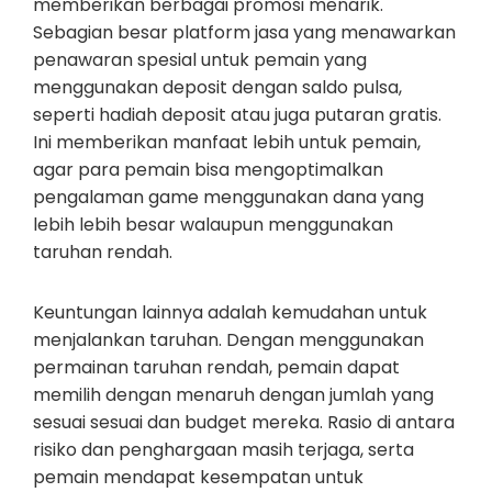
memberikan berbagai promosi menarik.
Sebagian besar platform jasa yang menawarkan
penawaran spesial untuk pemain yang
menggunakan deposit dengan saldo pulsa,
seperti hadiah deposit atau juga putaran gratis.
Ini memberikan manfaat lebih untuk pemain,
agar para pemain bisa mengoptimalkan
pengalaman game menggunakan dana yang
lebih lebih besar walaupun menggunakan
taruhan rendah.
Keuntungan lainnya adalah kemudahan untuk
menjalankan taruhan. Dengan menggunakan
permainan taruhan rendah, pemain dapat
memilih dengan menaruh dengan jumlah yang
sesuai sesuai dan budget mereka. Rasio di antara
risiko dan penghargaan masih terjaga, serta
pemain mendapat kesempatan untuk