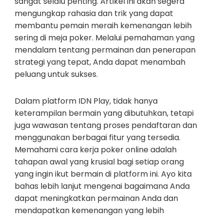
sangat selalu penting. Artikel ini akan segera
mengungkap rahasia dan trik yang dapat
membantu pemain meraih kemenangan lebih
sering di meja poker. Melalui pemahaman yang
mendalam tentang permainan dan penerapan
strategi yang tepat, Anda dapat menambah
peluang untuk sukses.
Dalam platform IDN Play, tidak hanya
keterampilan bermain yang dibutuhkan, tetapi
juga wawasan tentang proses pendaftaran dan
menggunakan berbagai fitur yang tersedia.
Memahami cara kerja poker online adalah
tahapan awal yang krusial bagi setiap orang
yang ingin ikut bermain di platform ini. Ayo kita
bahas lebih lanjut mengenai bagaimana Anda
dapat meningkatkan permainan Anda dan
mendapatkan kemenangan yang lebih