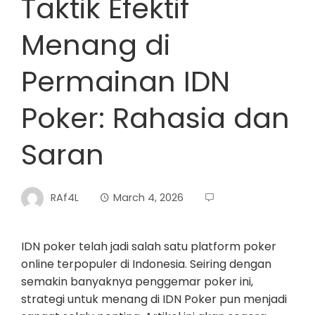
Taktik Efektif
Menang di
Permainan IDN
Poker: Rahasia dan
Saran
RAf4L
March 4, 2026
IDN poker telah jadi salah satu platform poker
online terpopuler di Indonesia. Seiring dengan
semakin banyaknya penggemar poker ini,
strategi untuk menang di IDN Poker pun menjadi