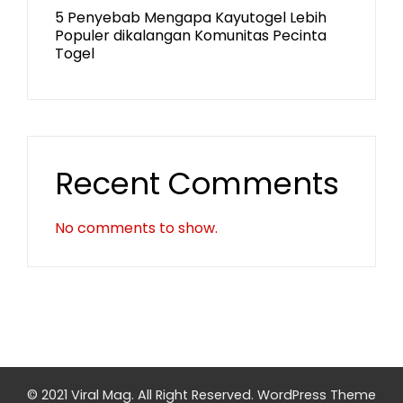
5 Penyebab Mengapa Kayutogel Lebih
Populer dikalangan Komunitas Pecinta
Togel
Recent Comments
No comments to show.
© 2021 Viral Mag. All Right Reserved.
WordPress Theme