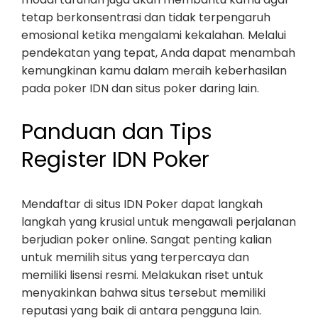
tetap berkonsentrasi dan tidak terpengaruh
emosional ketika mengalami kekalahan. Melalui
pendekatan yang tepat, Anda dapat menambah
kemungkinan kamu dalam meraih keberhasilan
pada poker IDN dan situs poker daring lain.
Panduan dan Tips
Register IDN Poker
Mendaftar di situs IDN Poker dapat langkah
langkah yang krusial untuk mengawali perjalanan
berjudian poker online. Sangat penting kalian
untuk memilih situs yang terpercaya dan
memiliki lisensi resmi. Melakukan riset untuk
menyakinkan bahwa situs tersebut memiliki
reputasi yang baik di antara pengguna lain.