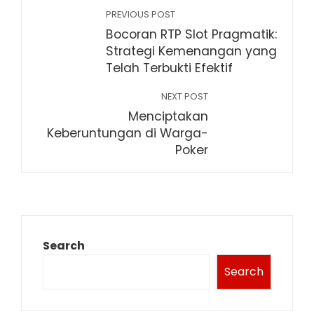
PREVIOUS POST
Bocoran RTP Slot Pragmatik:
Strategi Kemenangan yang
Telah Terbukti Efektif
NEXT POST
Menciptakan
Keberuntungan di Warga-
Poker
Search
Search