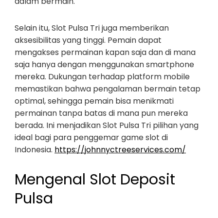
dalam bermain.
Selain itu, Slot Pulsa Tri juga memberikan
aksesibilitas yang tinggi. Pemain dapat
mengakses permainan kapan saja dan di mana
saja hanya dengan menggunakan smartphone
mereka. Dukungan terhadap platform mobile
memastikan bahwa pengalaman bermain tetap
optimal, sehingga pemain bisa menikmati
permainan tanpa batas di mana pun mereka
berada. Ini menjadikan Slot Pulsa Tri pilihan yang
ideal bagi para penggemar game slot di
Indonesia.
https://johnnyctreeservices.com/
Mengenal Slot Deposit
Pulsa