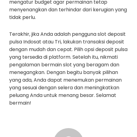
mengatur budget agar permainan tetap
menyenangkan dan terhindar dari kerugian yang
tidak perlu.
Terakhir, jika Anda adalah pengguna slot deposit
pulsa Indosat atau Tri, lakukan transaksi deposit
dengan mudah dan cepat. Pilih opsi deposit pulsa
yang tersedia di platform. Setelah itu, nikmati
pengalaman bermain slot yang beragam dan
menegangkan. Dengan begitu banyak pilihan
yang ada, Anda dapat menemukan permainan
yang sesuai dengan selera dan meningkatkan
peluang Anda untuk menang besar. Selamat
bermain!