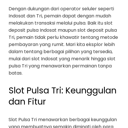
Dengan dukungan dari operator seluler seperti
Indosat dan Tri, pemain dapat dengan mudah
melakukan transaksi melalui pulsa. Baik itu slot
deposit pulsa Indosat maupun slot deposit pulsa
Tri, pemain tidak perlu khawatir tentang metode
pembayaran yang rumit. Mari kita eksplor lebih
dalam tentang berbagai pilihan yang tersedia,
mulai dari slot Indosat yang menarik hingga slot
pulsa Tri yang menawarkan permainan tanpa
batas.
Slot Pulsa Tri: Keunggulan
dan Fitur
Slot Pulsa Tri menawarkan berbagai keunggulan
yang membuatnya semakin diminati oleh para