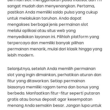
sangat mudah dan menyenangkan. Pertama,
pastikan Anda memiliki saldo pulsa yang cukup
untuk melakukan taruhan. Anda dapat
mengakses berbagai jenis permainan slot
melalui aplikasi atau situs web yang
menyediakan layanan ini. Pilihlah platform yang
terpercaya dan memiliki banyak pilihan
permainan menarik, mulai dari klasik hingga yang
lebih modern.
Selanjutnya, setelah Anda memilih permainan
slot yang ingin dimainkan, perhatikan aturan dan
fitur yang ditawarkan. Setiap permainan
biasanya memiliki ragam tema dan bonus yang
berbeda. Manfaatkan fitur-fitur seperti putaran
gratis atau bonus deposit agar kesempatan
menang Anda semakin besar. Jangan lupa untuk