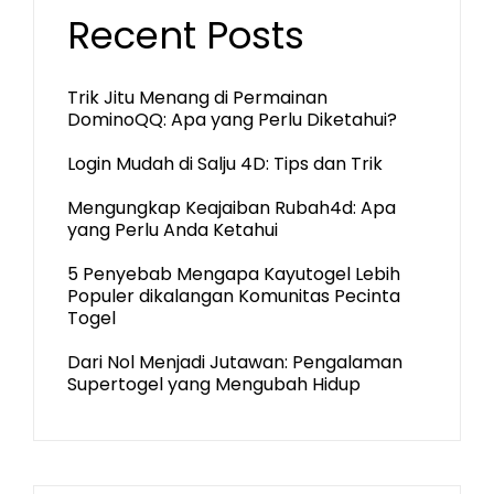
Recent Posts
Trik Jitu Menang di Permainan
DominoQQ: Apa yang Perlu Diketahui?
Login Mudah di Salju 4D: Tips dan Trik
Mengungkap Keajaiban Rubah4d: Apa
yang Perlu Anda Ketahui
5 Penyebab Mengapa Kayutogel Lebih
Populer dikalangan Komunitas Pecinta
Togel
Dari Nol Menjadi Jutawan: Pengalaman
Supertogel yang Mengubah Hidup