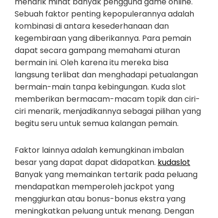
menarik minat banyak pengguna game online.
Sebuah faktor penting kepopulerannya adalah
kombinasi di antara kesederhanaan dan
kegembiraan yang diberikannya. Para pemain
dapat secara gampang memahami aturan
bermain ini. Oleh karena itu mereka bisa
langsung terlibat dan menghadapi petualangan
bermain-main tanpa kebingungan. Kuda slot
memberikan bermacam-macam topik dan ciri-
ciri menarik, menjadikannya sebagai pilihan yang
begitu seru untuk semua kalangan pemain.
Faktor lainnya adalah kemungkinan imbalan
besar yang dapat dapat didapatkan.
kudaslot
Banyak yang memainkan tertarik pada peluang
mendapatkan memperoleh jackpot yang
menggiurkan atau bonus-bonus ekstra yang
meningkatkan peluang untuk menang. Dengan