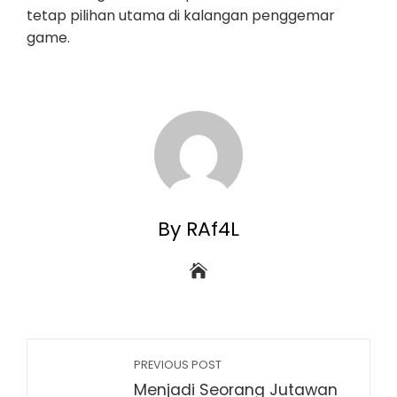
tetap pilihan utama di kalangan penggemar
game.
By RAf4L
PREVIOUS POST
Menjadi Seorang Jutawan