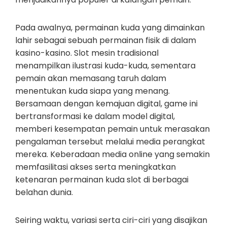
Pada awalnya, permainan kuda yang dimainkan
lahir sebagai sebuah permainan fisik di dalam
kasino-kasino. Slot mesin tradisional
menampilkan ilustrasi kuda-kuda, sementara
pemain akan memasang taruh dalam
menentukan kuda siapa yang menang.
Bersamaan dengan kemajuan digital, game ini
bertransformasi ke dalam model digital,
memberi kesempatan pemain untuk merasakan
pengalaman tersebut melalui media perangkat
mereka. Keberadaan media online yang semakin
memfasilitasi akses serta meningkatkan
ketenaran permainan kuda slot di berbagai
belahan dunia.
Seiring waktu, variasi serta ciri-ciri yang disajikan