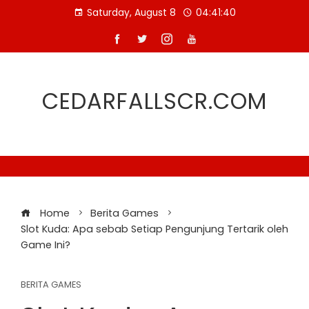
Skip
Saturday, August 8
04:41:40
to
content
CEDARFALLSCR.COM
Home
Berita Games
Slot Kuda: Apa sebab Setiap Pengunjung Tertarik oleh
Game Ini?
BERITA GAMES