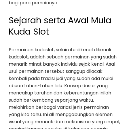
bagi para pemainnya.
Sejarah serta Awal Mula
Kuda Slot
Permainan kudaslot, selain itu dikenal dikenali
kudaslot, adalah sebuah permainan yang sudah
menarik minat banyak individu sejak kenal. Asal
usul permainan tersebut sanggup dilacak
kembali pada tradisi judi yang sudah ada mulai
ribuan tahun-tahun lalu. Konsep dasar yang
mencakup taruhan dan keberuntungan inilah
sudah berkembang sepanjang waktu,
melahirkan berbagai variasi jenis permainan
yang kita tahu. Ini all menggabungkan elemen
visual yang menarik dan mekanisme yang simpel,
menjadikannya populer di kalangan pemain.