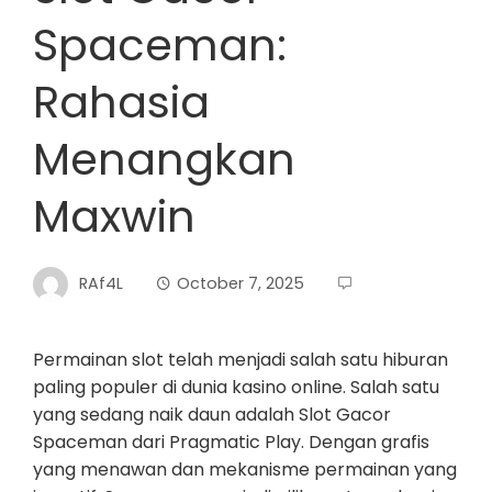
Spaceman:
Rahasia
Menangkan
Maxwin
RAf4L
October 7, 2025
Permainan slot telah menjadi salah satu hiburan
paling populer di dunia kasino online. Salah satu
yang sedang naik daun adalah Slot Gacor
Spaceman dari Pragmatic Play. Dengan grafis
yang menawan dan mekanisme permainan yang