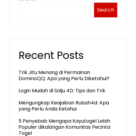
Search
Recent Posts
Trik Jitu Menang di Permainan
DominoQQ: Apa yang Perlu Diketahui?
Login Mudah di Salju 4D: Tips dan Trik
Mengungkap Keajaiban Rubah4d: Apa
yang Perlu Anda Ketahui
5 Penyebab Mengapa Kayutogel Lebih
Populer dikalangan Komunitas Pecinta
Togel