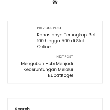
PREVIOUS POST
Rahasianya Terungkap: Bet
100 hingga 500 di Slot
Online
NEXT POST
Mengubah Hobi Menjadi
Keberuntungan Melalui
Bupatitogel
Search