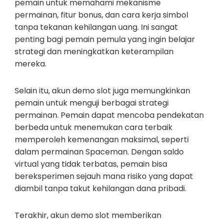
pemain untuk memahami mekanisme
permainan, fitur bonus, dan cara kerja simbol
tanpa tekanan kehilangan uang. Ini sangat
penting bagi pemain pemula yang ingin belajar
strategi dan meningkatkan keterampilan
mereka.
Selain itu, akun demo slot juga memungkinkan
pemain untuk menguji berbagai strategi
permainan. Pemain dapat mencoba pendekatan
berbeda untuk menemukan cara terbaik
memperoleh kemenangan maksimal, seperti
dalam permainan Spaceman. Dengan saldo
virtual yang tidak terbatas, pemain bisa
bereksperimen sejauh mana risiko yang dapat
diambil tanpa takut kehilangan dana pribadi.
Terakhir, akun demo slot memberikan