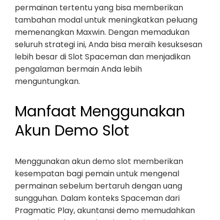
permainan tertentu yang bisa memberikan
tambahan modal untuk meningkatkan peluang
memenangkan Maxwin. Dengan memadukan
seluruh strategi ini, Anda bisa meraih kesuksesan
lebih besar di Slot Spaceman dan menjadikan
pengalaman bermain Anda lebih
menguntungkan.
Manfaat Menggunakan
Akun Demo Slot
Menggunakan akun demo slot memberikan
kesempatan bagi pemain untuk mengenal
permainan sebelum bertaruh dengan uang
sungguhan. Dalam konteks Spaceman dari
Pragmatic Play, akuntansi demo memudahkan