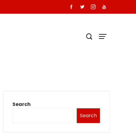
Search
Search