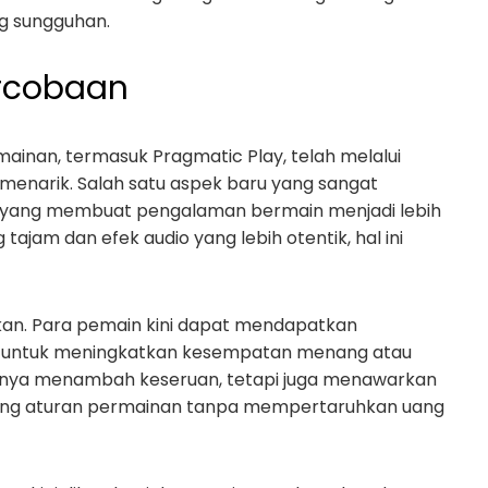
ng sungguhan.
ercobaan
mainan, termasuk Pragmatic Play, telah melalui
 menarik. Salah satu aspek baru yang sangat
al yang membuat pengalaman bermain menjadi lebih
tajam dan efek audio yang lebih otentik, hal ini
katkan. Para pemain kini dapat mendapatkan
 untuk meningkatkan kesempatan menang atau
hanya menambah keseruan, tetapi juga menawarkan
tang aturan permainan tanpa mempertaruhkan uang