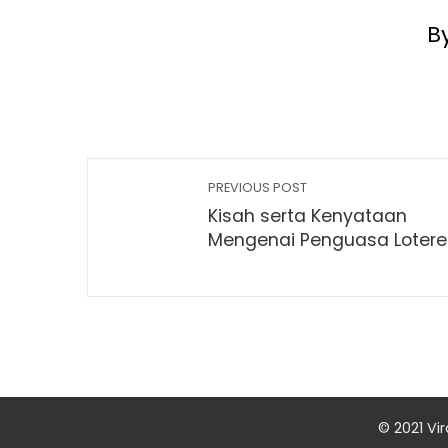
B
PREVIOUS POST
Kisah serta Kenyataan
Mengenai Penguasa Lotere
© 2021 Vir