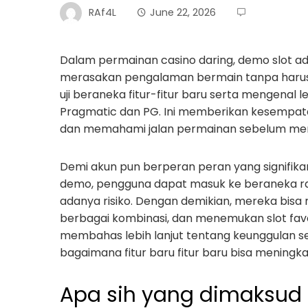
RAf4L
June 22, 2026
Dalam permainan casino daring, demo slot ad
merasakan pengalaman bermain tanpa harus b
uji beraneka fitur-fitur baru serta mengenal 
Pragmatic dan PG. Ini memberikan kesempat
dan memahami jalan permainan sebelum mer
Demi akun pun berperan peran yang signifik
demo, pengguna dapat masuk ke beraneka r
adanya risiko. Dengan demikian, mereka bi
berbagai kombinasi, dan menemukan slot favo
membahas lebih lanjut tentang keunggulan se
bagaimana fitur baru fitur baru bisa menin
Apa sih yang dimaksud