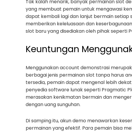
Tak kalah menarik, banyak permainan slot de
yang membuat pemain untuk mengawasi kema
dapat kembali lagi dan lanjut bermain setiap s
memberikan keleluasaan dan keserbagunaan
slot baru yang disediakan oleh pihak seperti 
Keuntungan Mengguna
Menggunakan account demonstrasi merupakan
berbagai jenis permainan slot tanpa harus an
tersedia, pemain dapat mengenal lebih dekat 
penyedia software lunak seperti Pragmatic P
merasakan kenikmatan bermain dan mengert
dengan uang sunguhan.
Di samping itu, akun demo menawarkan kes
permainan yang efektif. Para pemain bisa 