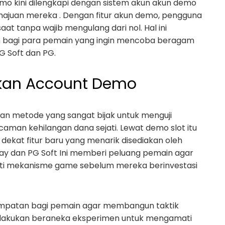
mo kini dilengkapi dengan sistem akun akun demo
juan mereka . Dengan fitur akun demo, pengguna
aat tanpa wajib mengulang dari nol. Hal ini
 bagi para pemain yang ingin mencoba beragam
PG Soft dan PG.
kan Account Demo
 metode yang sangat bijak untuk menguji
caman kehilangan dana sejati. Lewat demo slot itu
dekat fitur baru yang menarik disediakan oleh
lay dan PG Soft Ini memberi peluang pemain agar
i mekanisme game sebelum mereka berinvestasi
empatan bagi pemain agar membangun taktik
melakukan beraneka eksperimen untuk mengamati