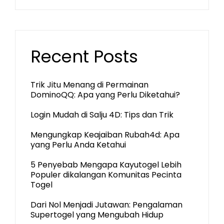
Recent Posts
Trik Jitu Menang di Permainan
DominoQQ: Apa yang Perlu Diketahui?
Login Mudah di Salju 4D: Tips dan Trik
Mengungkap Keajaiban Rubah4d: Apa
yang Perlu Anda Ketahui
5 Penyebab Mengapa Kayutogel Lebih
Populer dikalangan Komunitas Pecinta
Togel
Dari Nol Menjadi Jutawan: Pengalaman
Supertogel yang Mengubah Hidup