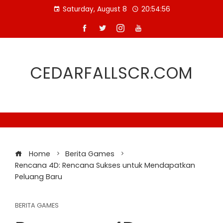
Skip
Saturday, August 8
20:54:56
to
content
CEDARFALLSCR.COM
Home
Berita Games
Rencana 4D: Rencana Sukses untuk Mendapatkan
Peluang Baru
BERITA GAMES