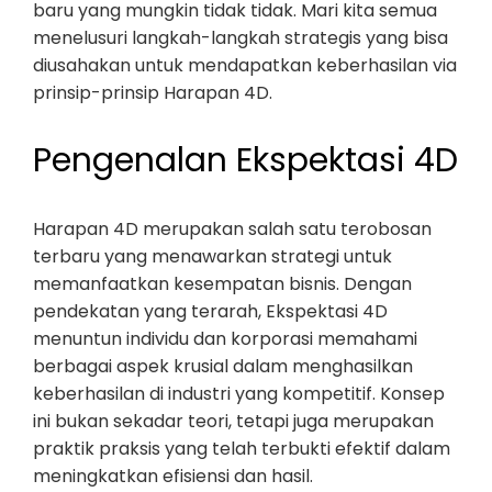
baru yang mungkin tidak tidak. Mari kita semua
menelusuri langkah-langkah strategis yang bisa
diusahakan untuk mendapatkan keberhasilan via
prinsip-prinsip Harapan 4D.
Pengenalan Ekspektasi 4D
Harapan 4D merupakan salah satu terobosan
terbaru yang menawarkan strategi untuk
memanfaatkan kesempatan bisnis. Dengan
pendekatan yang terarah, Ekspektasi 4D
menuntun individu dan korporasi memahami
berbagai aspek krusial dalam menghasilkan
keberhasilan di industri yang kompetitif. Konsep
ini bukan sekadar teori, tetapi juga merupakan
praktik praksis yang telah terbukti efektif dalam
meningkatkan efisiensi dan hasil.