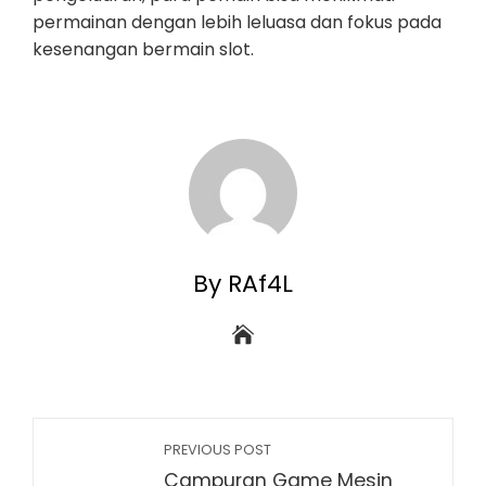
permainan dengan lebih leluasa dan fokus pada
kesenangan bermain slot.
By RAf4L
PREVIOUS POST
Campuran Game Mesin