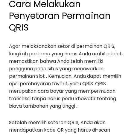
Cara Melakukan
Penyetoran Permainan
QRIS
Agar melaksanakan setor di permainan QRIS,
langkah pertama yang harus Anda ambil adalah
memastikan bahwa Anda telah memiliki
pengguna pada situs yang menawarkan
permainan slot . Kemudian, Anda dapat memilih
opsi pembayaran favorit, yaitu QRIS. QRIS
merupakan cara bayar yang mempermudah
transaksi tanpa harus perlu khawatir tentang
biaya tambahan yang tinggi .
Setelah memilih setoran QRIS, Anda akan
mendapatkan kode QR yang harus di-scan