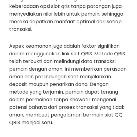
keberadaan opsi slot qris tanpa potongan juga
menyediakan nilai lebih untuk pemain, sehingga
mereka dapatkan manfaat optimal dari setiap
transaksi.
Aspek keamanan juga adalah faktor signifikan
dalam menggunakan link slot QRIS. Metode QRIS
telah terbukti dan melindungi data transaksi
pemain dengan aman. Ini memberikan perasaan
aman dan perlindungan saat menjalankan
deposit maupun penarikan dana. Dengan
metode yang terjamin, pemain dapat tenang
dalam permainan tanpa khawatir mengenai
potensi bahaya dari proses transaksi yang tidak
aman, membuat pengalaman bermain slot QQ
QRIS menjadi seru.