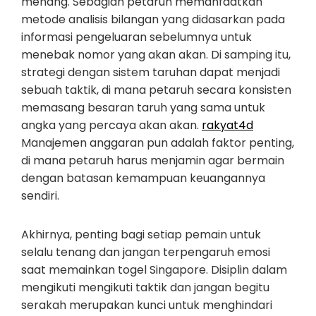
menang. Sebagian petaruh memanfaatkan
metode analisis bilangan yang didasarkan pada
informasi pengeluaran sebelumnya untuk
menebak nomor yang akan akan. Di samping itu,
strategi dengan sistem taruhan dapat menjadi
sebuah taktik, di mana petaruh secara konsisten
memasang besaran taruh yang sama untuk
angka yang percaya akan akan.
rakyat4d
Manajemen anggaran pun adalah faktor penting,
di mana petaruh harus menjamin agar bermain
dengan batasan kemampuan keuangannya
sendiri.
Akhirnya, penting bagi setiap pemain untuk
selalu tenang dan jangan terpengaruh emosi
saat memainkan togel Singapore. Disiplin dalam
mengikuti mengikuti taktik dan jangan begitu
serakah merupakan kunci untuk menghindari