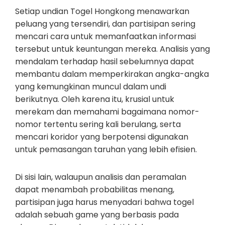
Setiap undian Togel Hongkong menawarkan
peluang yang tersendiri, dan partisipan sering
mencari cara untuk memanfaatkan informasi
tersebut untuk keuntungan mereka. Analisis yang
mendalam terhadap hasil sebelumnya dapat
membantu dalam memperkirakan angka-angka
yang kemungkinan muncul dalam undi
berikutnya. Oleh karena itu, krusial untuk
merekam dan memahami bagaimana nomor-
nomor tertentu sering kali berulang, serta
mencari koridor yang berpotensi digunakan
untuk pemasangan taruhan yang lebih efisien.
Di sisi lain, walaupun analisis dan peramalan
dapat menambah probabilitas menang,
partisipan juga harus menyadari bahwa togel
adalah sebuah game yang berbasis pada