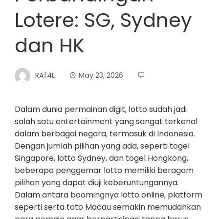
Lotere: SG, Sydney
dan HK
RAf4L
May 23, 2026
Dalam dunia permainan digit, lotto sudah jadi
salah satu entertainment yang sangat terkenal
dalam berbagai negara, termasuk di Indonesia.
Dengan jumlah pilihan yang ada, seperti togel
Singapore, lotto Sydney, dan togel Hongkong,
beberapa penggemar lotto memiliki beragam
pilihan yang dapat diuji keberuntungannya.
Dalam antara boomingnya lotto online, platform
seperti serta toto Macau semakin memudahkan