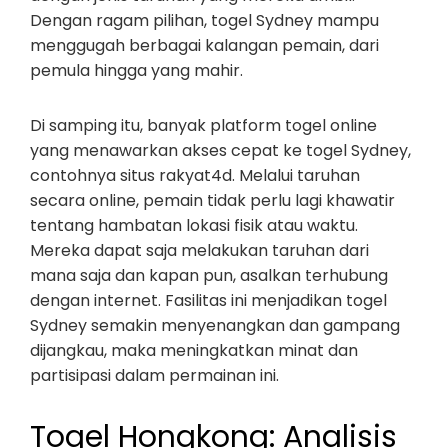
Dengan ragam pilihan, togel Sydney mampu
menggugah berbagai kalangan pemain, dari
pemula hingga yang mahir.
Di samping itu, banyak platform togel online
yang menawarkan akses cepat ke togel Sydney,
contohnya situs rakyat4d. Melalui taruhan
secara online, pemain tidak perlu lagi khawatir
tentang hambatan lokasi fisik atau waktu.
Mereka dapat saja melakukan taruhan dari
mana saja dan kapan pun, asalkan terhubung
dengan internet. Fasilitas ini menjadikan togel
Sydney semakin menyenangkan dan gampang
dijangkau, maka meningkatkan minat dan
partisipasi dalam permainan ini.
Togel Hongkong: Analisis