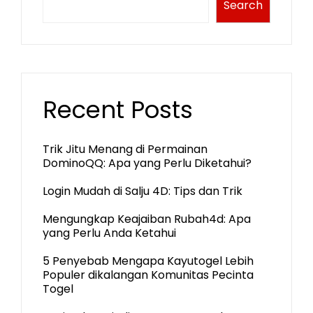
Search
Recent Posts
Trik Jitu Menang di Permainan
DominoQQ: Apa yang Perlu Diketahui?
Login Mudah di Salju 4D: Tips dan Trik
Mengungkap Keajaiban Rubah4d: Apa
yang Perlu Anda Ketahui
5 Penyebab Mengapa Kayutogel Lebih
Populer dikalangan Komunitas Pecinta
Togel