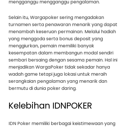
mengganggu mengganggu pengalaman.
Selain itu, Wargapoker sering mengadakan
turnamen serta penawaran menarik yang dapat
menambah keseruan permainan. Melalui hadiah
yang menggoda serta bonus deposit yang
menggiurkan, pemain memiliki banyak
kesempatan dalam membangun modal sendiri
sembari bersaing dengan sesama pemain. Hal ini
menjadikan WargaPoker tidak sekadar hanya
wadah game tetapi juga lokasi untuk meraih
serangkaian pengalaman yang menarik dan
bermutu di dunia poker daring.
Kelebihan IDNPOKER
IDN Poker memiliki berbagai keistimewaan yang