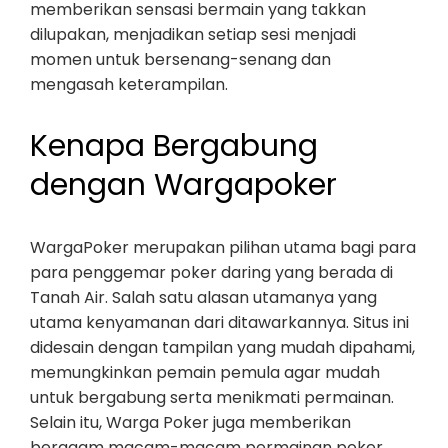
memberikan sensasi bermain yang takkan
dilupakan, menjadikan setiap sesi menjadi
momen untuk bersenang-senang dan
mengasah keterampilan.
Kenapa Bergabung
dengan Wargapoker
WargaPoker merupakan pilihan utama bagi para
para penggemar poker daring yang berada di
Tanah Air. Salah satu alasan utamanya yang
utama kenyamanan dari ditawarkannya. Situs ini
didesain dengan tampilan yang mudah dipahami,
memungkinkan pemain pemula agar mudah
untuk bergabung serta menikmati permainan.
Selain itu, Warga Poker juga memberikan
beragam macam-macam permainan poker