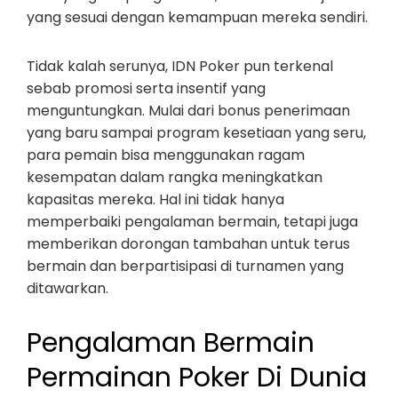
yang sesuai dengan kemampuan mereka sendiri.
Tidak kalah serunya, IDN Poker pun terkenal
sebab promosi serta insentif yang
menguntungkan. Mulai dari bonus penerimaan
yang baru sampai program kesetiaan yang seru,
para pemain bisa menggunakan ragam
kesempatan dalam rangka meningkatkan
kapasitas mereka. Hal ini tidak hanya
memperbaiki pengalaman bermain, tetapi juga
memberikan dorongan tambahan untuk terus
bermain dan berpartisipasi di turnamen yang
ditawarkan.
Pengalaman Bermain
Permainan Poker Di Dunia