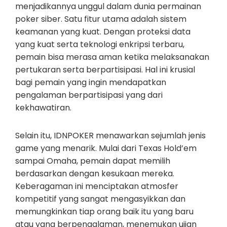
menjadikannya unggul dalam dunia permainan
poker siber. Satu fitur utama adalah sistem
keamanan yang kuat. Dengan proteksi data
yang kuat serta teknologi enkripsi terbaru,
pemain bisa merasa aman ketika melaksanakan
pertukaran serta berpartisipasi. Hal ini krusial
bagi pemain yang ingin mendapatkan
pengalaman berpartisipasi yang dari
kekhawatiran.
Selain itu, IDNPOKER menawarkan sejumlah jenis
game yang menarik. Mulai dari Texas Hold’em
sampai Omaha, pemain dapat memilih
berdasarkan dengan kesukaan mereka.
Keberagaman ini menciptakan atmosfer
kompetitif yang sangat mengasyikkan dan
memungkinkan tiap orang baik itu yang baru
atau yang berpengalaman, menemukan ujian