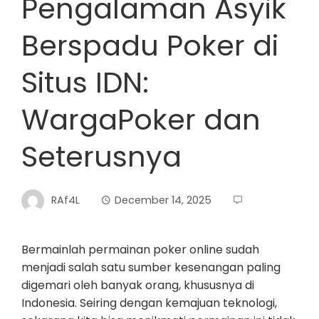
Pengalaman Asyik
Berspadu Poker di
Situs IDN:
WargaPoker dan
Seterusnya
RAf4L
December 14, 2025
Bermainlah permainan poker online sudah
menjadi salah satu sumber kesenangan paling
digemari oleh banyak orang, khususnya di
Indonesia. Seiring dengan kemajuan teknologi,