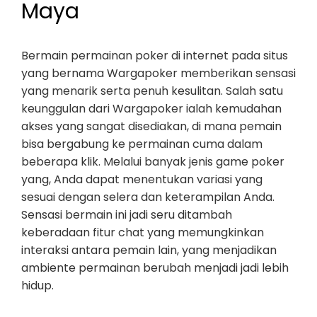
Maya
Bermain permainan poker di internet pada situs
yang bernama Wargapoker memberikan sensasi
yang menarik serta penuh kesulitan. Salah satu
keunggulan dari Wargapoker ialah kemudahan
akses yang sangat disediakan, di mana pemain
bisa bergabung ke permainan cuma dalam
beberapa klik. Melalui banyak jenis game poker
yang, Anda dapat menentukan variasi yang
sesuai dengan selera dan keterampilan Anda.
Sensasi bermain ini jadi seru ditambah
keberadaan fitur chat yang memungkinkan
interaksi antara pemain lain, yang menjadikan
ambiente permainan berubah menjadi jadi lebih
hidup.