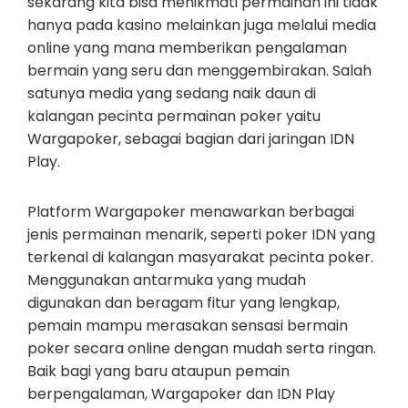
sekarang kita bisa menikmati permainan ini tidak
hanya pada kasino melainkan juga melalui media
online yang mana memberikan pengalaman
bermain yang seru dan menggembirakan. Salah
satunya media yang sedang naik daun di
kalangan pecinta permainan poker yaitu
Wargapoker, sebagai bagian dari jaringan IDN
Play.
Platform Wargapoker menawarkan berbagai
jenis permainan menarik, seperti poker IDN yang
terkenal di kalangan masyarakat pecinta poker.
Menggunakan antarmuka yang mudah
digunakan dan beragam fitur yang lengkap,
pemain mampu merasakan sensasi bermain
poker secara online dengan mudah serta ringan.
Baik bagi yang baru ataupun pemain
berpengalaman, Wargapoker dan IDN Play