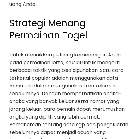
uang Anda.
Strategi Menang
Permainan Togel
Untuk menaikkan peluang kemenangan Anda
pada permainan lotto, krusial untuk mengerti
berbagai taktik yang bisa digunakan. Satu cara
terkenal populer adalah menggunakan data
masa lalu dalam menganalisis tren keluaran
sebelumnya. Dengan memperhatikan angka-
angka yang banyak keluar serta nomor yang
jarang keluar, para pemain dapat merumuskan
angka yang dipilih yang lebih cermat.
Pemahaman tentang data sgp dan pengeluaran
sebelumnya dapat menjadi acuan yang