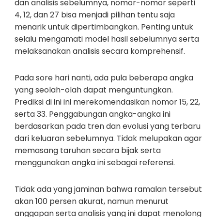
dan analisis sebelumnya, nomor-nomor seperti
4, 12, dan 27 bisa menjadi pilihan tentu saja
menarik untuk dipertimbangkan. Penting untuk
selalu mengamati model hasil sebelumnya serta
melaksanakan analisis secara komprehensif.
Pada sore hari nanti, ada pula beberapa angka
yang seolah-olah dapat menguntungkan.
Prediksi di ini ini merekomendasikan nomor 15, 22,
serta 33. Penggabungan angka-angka ini
berdasarkan pada tren dan evolusi yang terbaru
dari keluaran sebelumnya. Tidak melupakan agar
memasang taruhan secara bijak serta
menggunakan angka ini sebagai referensi.
Tidak ada yang jaminan bahwa ramalan tersebut
akan 100 persen akurat, namun menurut
anggapan serta analisis yang ini dapat menolong