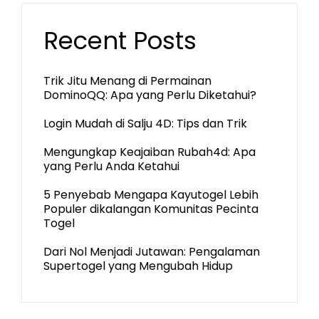
Recent Posts
Trik Jitu Menang di Permainan
DominoQQ: Apa yang Perlu Diketahui?
Login Mudah di Salju 4D: Tips dan Trik
Mengungkap Keajaiban Rubah4d: Apa
yang Perlu Anda Ketahui
5 Penyebab Mengapa Kayutogel Lebih
Populer dikalangan Komunitas Pecinta
Togel
Dari Nol Menjadi Jutawan: Pengalaman
Supertogel yang Mengubah Hidup