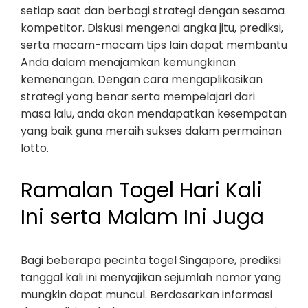
setiap saat dan berbagi strategi dengan sesama
kompetitor. Diskusi mengenai angka jitu, prediksi,
serta macam-macam tips lain dapat membantu
Anda dalam menajamkan kemungkinan
kemenangan. Dengan cara mengaplikasikan
strategi yang benar serta mempelajari dari
masa lalu, anda akan mendapatkan kesempatan
yang baik guna meraih sukses dalam permainan
lotto.
Ramalan Togel Hari Kali
Ini serta Malam Ini Juga
Bagi beberapa pecinta togel Singapore, prediksi
tanggal kali ini menyajikan sejumlah nomor yang
mungkin dapat muncul. Berdasarkan informasi