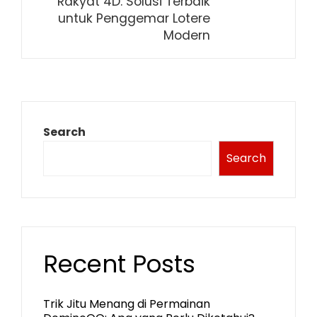
Rakyat 4D: Solusi Terbaik
untuk Penggemar Lotere
Modern
Search
Search
Recent Posts
Trik Jitu Menang di Permainan