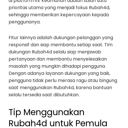
di platform ini. Keamanan adalah salah satu
prioritas utama yang menjadi fokus Rubah4d,
sehingga memberikan kepercayaan kepada
penggunanya.
Fitur lainnya adalah dukungan pelanggan yang
responsif dan siap membantu setiap saat. Tim
dukungan Rubah4d selalu siap menjawab
pertanyaan dan membantu menyelesaikan
masalah yang mungkin dihadapi pengguna.
Dengan adanya layanan dukungan yang baik,
pengguna tidak perlu merasa ragu atau bingung
saat menggunakan Rubah4d, karena bantuan
selalu tersedia saat dibutuhkan.
Tip Menggunakan
Rubah4d untuk Pemula