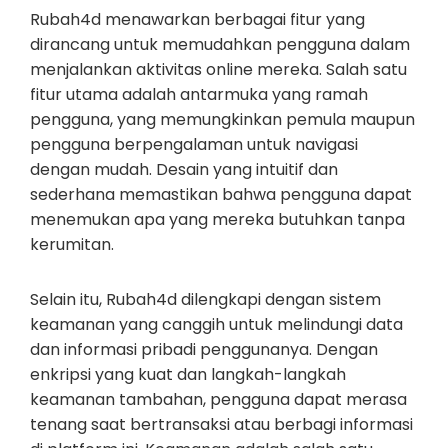
Rubah4d menawarkan berbagai fitur yang
dirancang untuk memudahkan pengguna dalam
menjalankan aktivitas online mereka. Salah satu
fitur utama adalah antarmuka yang ramah
pengguna, yang memungkinkan pemula maupun
pengguna berpengalaman untuk navigasi
dengan mudah. Desain yang intuitif dan
sederhana memastikan bahwa pengguna dapat
menemukan apa yang mereka butuhkan tanpa
kerumitan.
Selain itu, Rubah4d dilengkapi dengan sistem
keamanan yang canggih untuk melindungi data
dan informasi pribadi penggunanya. Dengan
enkripsi yang kuat dan langkah-langkah
keamanan tambahan, pengguna dapat merasa
tenang saat bertransaksi atau berbagi informasi