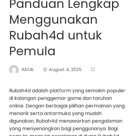
Panduan Lengkap
Menggunakan
Rubah4d untuk
Pemula
RAf4L
August 4, 2025
Rubah4d adalah platform yang semakin populer
di kalangan penggemar game dan taruhan
online. Dengan berbagai pilihan permainan yang
menarik serta antarmuka yang mudah
digunakan, Rubah4d menawarkan pengalaman
yang menyenangkan bagi penggunanya. Bagi