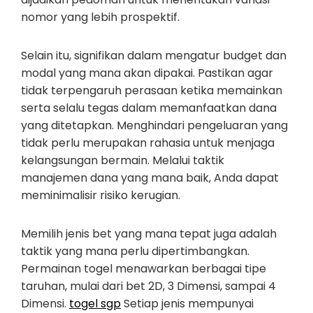
nomor yang lebih prospektif.
Selain itu, signifikan dalam mengatur budget dan
modal yang mana akan dipakai. Pastikan agar
tidak terpengaruh perasaan ketika memainkan
serta selalu tegas dalam memanfaatkan dana
yang ditetapkan. Menghindari pengeluaran yang
tidak perlu merupakan rahasia untuk menjaga
kelangsungan bermain. Melalui taktik
manajemen dana yang mana baik, Anda dapat
meminimalisir risiko kerugian.
Memilih jenis bet yang mana tepat juga adalah
taktik yang mana perlu dipertimbangkan.
Permainan togel menawarkan berbagai tipe
taruhan, mulai dari bet 2D, 3 Dimensi, sampai 4
Dimensi.
togel sgp
Setiap jenis mempunyai