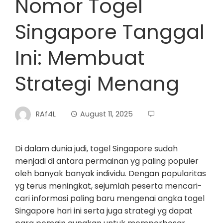
Nomor Togel
Singapore Tanggal
Ini: Membuat
Strategi Menang
RAf4L
August 11, 2025
Di dalam dunia judi, togel Singapore sudah
menjadi di antara permainan yg paling populer
oleh banyak banyak individu. Dengan popularitas
yg terus meningkat, sejumlah peserta mencari-
cari informasi paling baru mengenai angka togel
Singapore hari ini serta juga strategi yg dapat