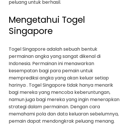
peluang untuk berhasil.
Mengetahui Togel
Singapore
Togel Singapore adalah sebuah bentuk
permainan angka yang sangat dikenal di
Indonesia. Permainan ini menawarkan
kesempatan bagi para pemain untuk
memprediksi angka yang akan keluar setiap
harinya . Togel Singapore tidak hanya menarik
bagi mereka yang mencoba keberuntungan,
namun juga bagi mereka yang ingin menerapkan
strategi dalam permainan. Dengan cara
memahami pola dan data keluaran sebelumnya,
pemain dapat mendongkrak peluang menang.