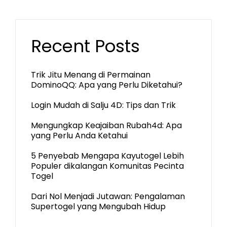
Recent Posts
Trik Jitu Menang di Permainan
DominoQQ: Apa yang Perlu Diketahui?
Login Mudah di Salju 4D: Tips dan Trik
Mengungkap Keajaiban Rubah4d: Apa
yang Perlu Anda Ketahui
5 Penyebab Mengapa Kayutogel Lebih
Populer dikalangan Komunitas Pecinta
Togel
Dari Nol Menjadi Jutawan: Pengalaman
Supertogel yang Mengubah Hidup