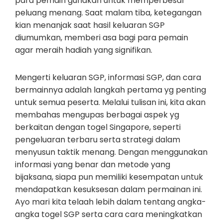
para pemain gunakan untuk memperbesar
peluang menang. Saat malam tiba, ketegangan
kian menanjak saat hasil keluaran SGP
diumumkan, memberi asa bagi para pemain
agar meraih hadiah yang signifikan.
Mengerti keluaran SGP, informasi SGP, dan cara
bermainnya adalah langkah pertama yg penting
untuk semua peserta. Melalui tulisan ini, kita akan
membahas mengupas berbagai aspek yg
berkaitan dengan togel Singapore, seperti
pengeluaran terbaru serta strategi dalam
menyusun taktik menang. Dengan menggunakan
informasi yang benar dan metode yang
bijaksana, siapa pun memiliki kesempatan untuk
mendapatkan kesuksesan dalam permainan ini.
Ayo mari kita telaah lebih dalam tentang angka-
angka togel SGP serta cara cara meningkatkan