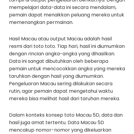
mempelajari data-data ini secara mendalam,
pemain dapat menaikkan peluang mereka untuk
memenangkan permainan.
Hasil Macau atau output Macau adalah hasil
resmi dari toto toto. Tiap hari, hasil ini diumumkan
dengan rincian angka-angka yang dihasilkan.
Data ini sangat dibutuhkan oleh beberapa
pemain untuk mencocokkan angka yang mereka
taruhkan dengan hasil yang diumumkan.
Pengeluaran Macau sering dilakukan secara
rutin, agar pemain dapat mengetahui waktu
mereka bisa melihat hasil dari taruhan mereka.
Dalam konteks konsep toto Macau 5D, data dan
hasil juga amat tertentu. Data Macau 5D
mencakup nomor-nomor yang dikeluarkan