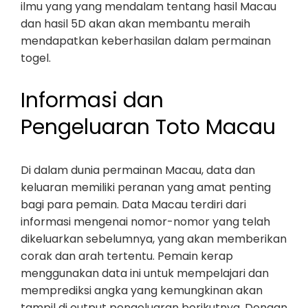
ilmu yang yang mendalam tentang hasil Macau
dan hasil 5D akan akan membantu meraih
mendapatkan keberhasilan dalam permainan
togel.
Informasi dan
Pengeluaran Toto Macau
Di dalam dunia permainan Macau, data dan
keluaran memiliki peranan yang amat penting
bagi para pemain. Data Macau terdiri dari
informasi mengenai nomor-nomor yang telah
dikeluarkan sebelumnya, yang akan memberikan
corak dan arah tertentu. Pemain kerap
menggunakan data ini untuk mempelajari dan
memprediksi angka yang kemungkinan akan
tampil di output pengeluaran berikutnya. Dengan