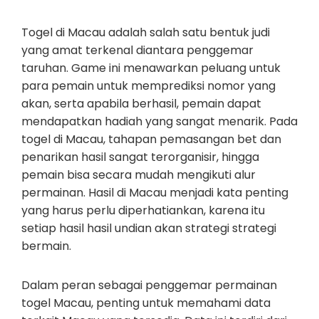
Togel di Macau adalah salah satu bentuk judi
yang amat terkenal diantara penggemar
taruhan. Game ini menawarkan peluang untuk
para pemain untuk memprediksi nomor yang
akan, serta apabila berhasil, pemain dapat
mendapatkan hadiah yang sangat menarik. Pada
togel di Macau, tahapan pemasangan bet dan
penarikan hasil sangat terorganisir, hingga
pemain bisa secara mudah mengikuti alur
permainan. Hasil di Macau menjadi kata penting
yang harus perlu diperhatiankan, karena itu
setiap hasil hasil undian akan strategi strategi
bermain.
Dalam peran sebagai penggemar permainan
togel Macau, penting untuk memahami data