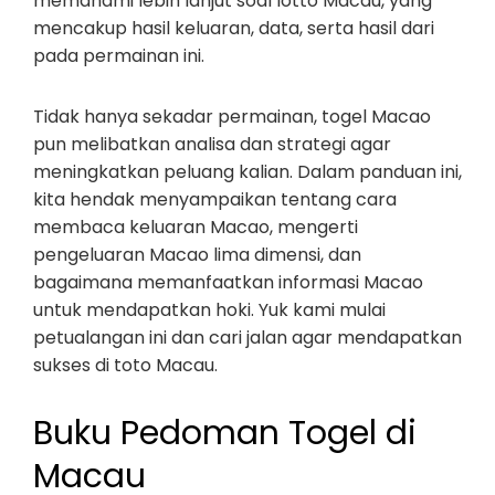
memahami lebih lanjut soal lotto Macau, yang
mencakup hasil keluaran, data, serta hasil dari
pada permainan ini.
Tidak hanya sekadar permainan, togel Macao
pun melibatkan analisa dan strategi agar
meningkatkan peluang kalian. Dalam panduan ini,
kita hendak menyampaikan tentang cara
membaca keluaran Macao, mengerti
pengeluaran Macao lima dimensi, dan
bagaimana memanfaatkan informasi Macao
untuk mendapatkan hoki. Yuk kami mulai
petualangan ini dan cari jalan agar mendapatkan
sukses di toto Macau.
Buku Pedoman Togel di
Macau