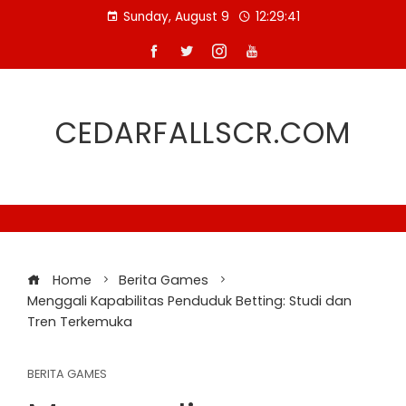
Skip
Sunday, August 9
12:29:42
to
content
CEDARFALLSCR.COM
Home
Berita Games
Menggali Kapabilitas Penduduk Betting: Studi dan
Tren Terkemuka
BERITA GAMES