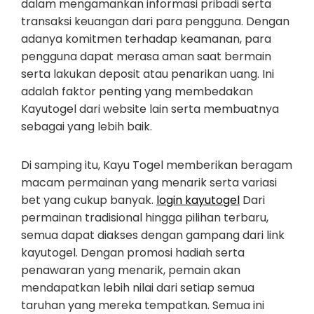
dalam mengamankan informasi pribadi serta
transaksi keuangan dari para pengguna. Dengan
adanya komitmen terhadap keamanan, para
pengguna dapat merasa aman saat bermain
serta lakukan deposit atau penarikan uang. Ini
adalah faktor penting yang membedakan
Kayutogel dari website lain serta membuatnya
sebagai yang lebih baik.
Di samping itu, Kayu Togel memberikan beragam
macam permainan yang menarik serta variasi
bet yang cukup banyak.
login kayutogel
Dari
permainan tradisional hingga pilihan terbaru,
semua dapat diakses dengan gampang dari link
kayutogel. Dengan promosi hadiah serta
penawaran yang menarik, pemain akan
mendapatkan lebih nilai dari setiap semua
taruhan yang mereka tempatkan. Semua ini