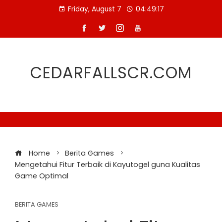
Skip
Friday, August 7
04:49:18
to
content
CEDARFALLSCR.COM
Home
Berita Games
Mengetahui Fitur Terbaik di Kayutogel guna Kualitas
Game Optimal
BERITA GAMES