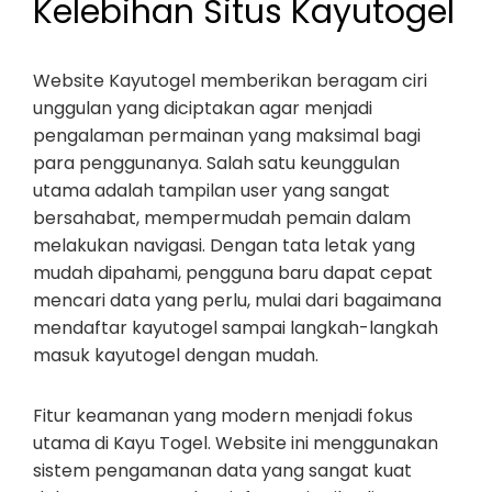
Kelebihan Situs Kayutogel
Website Kayutogel memberikan beragam ciri
unggulan yang diciptakan agar menjadi
pengalaman permainan yang maksimal bagi
para penggunanya. Salah satu keunggulan
utama adalah tampilan user yang sangat
bersahabat, mempermudah pemain dalam
melakukan navigasi. Dengan tata letak yang
mudah dipahami, pengguna baru dapat cepat
mencari data yang perlu, mulai dari bagaimana
mendaftar kayutogel sampai langkah-langkah
masuk kayutogel dengan mudah.
Fitur keamanan yang modern menjadi fokus
utama di Kayu Togel. Website ini menggunakan
sistem pengamanan data yang sangat kuat