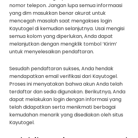
nomor telepon. Jangan lupa semua informaasi
yang dim masukkan benar akurat untuk
mencegah masalah saat mengakses login
Kayutogel di kemudian selanjutnya. Usai mengisi
semua kolom yang diperlukan, Anda dapat
melanjutkan dengan mengklik tombol ‘Kirim’
untuk menyelesaikan pendaftaran.
Sesudah pendaftaran sukses, Anda hendak
mendapatkan email verifikasi dari Kayutogel.
Proses ini menyatakan bahwa akun Anda telah
terdaftar dan sedia digunakan. Berikutnya, Anda
dapat melakukan login dengan informasi yang
telah didapatkan serta menikmati berbagai
kemudahan menarik yang disediakan oleh situs
Kayutogel.