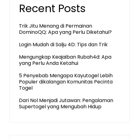
Recent Posts
Trik Jitu Menang di Permainan
DominoQQ: Apa yang Perlu Diketahui?
Login Mudah di Salju 4D: Tips dan Trik
Mengungkap Keajaiban Rubah4d: Apa
yang Perlu Anda Ketahui
5 Penyebab Mengapa Kayutogel Lebih
Populer dikalangan Komunitas Pecinta
Togel
Dari Nol Menjadi Jutawan: Pengalaman
Supertogel yang Mengubah Hidup