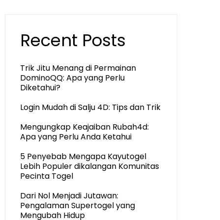
Recent Posts
Trik Jitu Menang di Permainan
DominoQQ: Apa yang Perlu
Diketahui?
Login Mudah di Salju 4D: Tips dan Trik
Mengungkap Keajaiban Rubah4d:
Apa yang Perlu Anda Ketahui
5 Penyebab Mengapa Kayutogel
Lebih Populer dikalangan Komunitas
Pecinta Togel
Dari Nol Menjadi Jutawan:
Pengalaman Supertogel yang
Mengubah Hidup