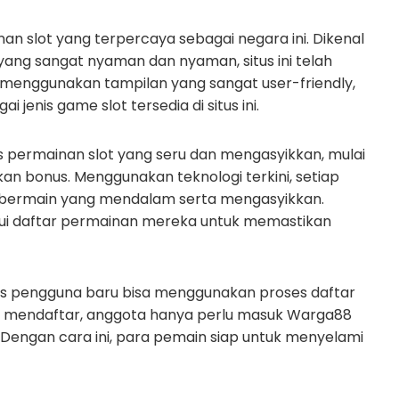
n slot yang terpercaya sebagai negara ini. Dikenal
ng sangat nyaman dan nyaman, situs ini telah
n menggunakan tampilan yang sangat user-friendly,
jenis game slot tersedia di situs ini.
permainan slot yang seru dan mengasyikkan, mulai
an bonus. Menggunakan teknologi terkini, setiap
 bermain yang mendalam serta mengasyikkan.
rui daftar permainan mereka untuk memastikan
itas pengguna baru bisa menggunakan proses daftar
h mendaftar, anggota hanya perlu masuk Warga88
 Dengan cara ini, para pemain siap untuk menyelami