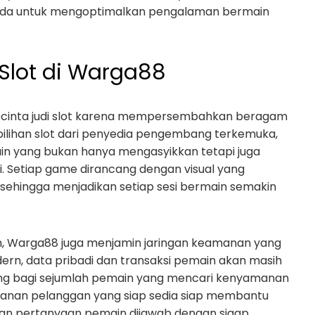
g ada untuk mengoptimalkan pengalaman bermain
Slot di Warga88
pecinta judi slot karena mempersembahkan beragam
pilihan slot dari penyedia pengembang terkemuka,
n yang bukan hanya mengasyikkan tetapi juga
 Setiap game dirancang dengan visual yang
ehingga menjadikan setiap sesi bermain semakin
, Warga88 juga menjamin jaringan keamanan yang
ern, data pribadi dan transaksi pemain akan masih
nting bagi sejumlah pemain yang mencari kenyamanan
 layanan pelanggan yang siap sedia siap membantu
dan pertanyaan pemain dijawab dengan sigap.