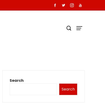
Search
Search