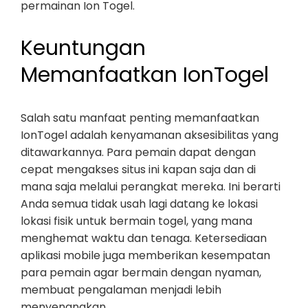
permainan Ion Togel.
Keuntungan
Memanfaatkan IonTogel
Salah satu manfaat penting memanfaatkan
IonTogel adalah kenyamanan aksesibilitas yang
ditawarkannya. Para pemain dapat dengan
cepat mengakses situs ini kapan saja dan di
mana saja melalui perangkat mereka. Ini berarti
Anda semua tidak usah lagi datang ke lokasi
lokasi fisik untuk bermain togel, yang mana
menghemat waktu dan tenaga. Ketersediaan
aplikasi mobile juga memberikan kesempatan
para pemain agar bermain dengan nyaman,
membuat pengalaman menjadi lebih
menyenangkan.