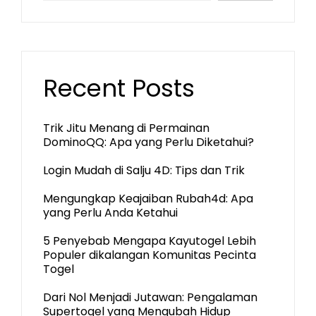
Recent Posts
Trik Jitu Menang di Permainan
DominoQQ: Apa yang Perlu Diketahui?
Login Mudah di Salju 4D: Tips dan Trik
Mengungkap Keajaiban Rubah4d: Apa
yang Perlu Anda Ketahui
5 Penyebab Mengapa Kayutogel Lebih
Populer dikalangan Komunitas Pecinta
Togel
Dari Nol Menjadi Jutawan: Pengalaman
Supertogel yang Mengubah Hidup