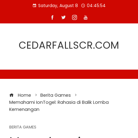
Skip
Saturday, August 8
04:45:54
to
content
CEDARFALLSCR.COM
Home
Berita Games
Memahami IonTogel: Rahasia di Balik Lomba
Kemenangan
BERITA GAMES