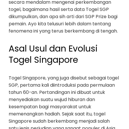
secara mendalam mengenai perkembangan
togel, bagaimana hasil serta data Togel SGP
dikumpulkan, dan apa sih arti dari SGP Prize bagi
pemain. Ayo kita telusuri lebih dalam tentang
fenomena ini yang terus berkembang di tengah.
Asal Usul dan Evolusi
Togel Singapore
Togel Singapore, yang juga disebut sebagai togel
SGP, pertama kali diintroduksi pada permulaan
tahun 60-an. Pertandingan ini dibuat untuk
menyediakan suatu wujud hiburan dan
kesempatan bagi masyarakat untuk
memenangkan hadiah. Sejak saat itu, togel
Singapore sudah berkembang menjadi salah
satu jenis perjudian yang sangat populer di Asia