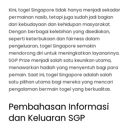
Kini, togel Singapore tidak hanya menjadi sekadar
permainan nasib, tetapi juga sudah jadi bagian
dari kebudayaan dan kehidupan masyarakat.
Dengan berbagai kelebihan yang disediakan,
seperti keterbukaan dan fairness dalam
pengeluaran, togel Singapore semakin
mendorong diri untuk meningkatkan layanannya.
SGP Prize menjadi salah satu keunikan utama,
menawarkan hadiah yang menyentuh bagi para
pemain. Saat ini, togel Singapore adalah salah
satu pilihan utama bagi mereka yang mencari
pengalaman bermain togel yang berkualitas.
Pembahasan Informasi
dan Keluaran SGP