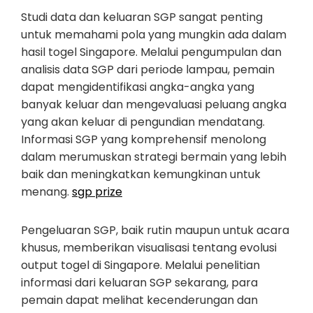
Studi data dan keluaran SGP sangat penting
untuk memahami pola yang mungkin ada dalam
hasil togel Singapore. Melalui pengumpulan dan
analisis data SGP dari periode lampau, pemain
dapat mengidentifikasi angka-angka yang
banyak keluar dan mengevaluasi peluang angka
yang akan keluar di pengundian mendatang.
Informasi SGP yang komprehensif menolong
dalam merumuskan strategi bermain yang lebih
baik dan meningkatkan kemungkinan untuk
menang.
sgp prize
Pengeluaran SGP, baik rutin maupun untuk acara
khusus, memberikan visualisasi tentang evolusi
output togel di Singapore. Melalui penelitian
informasi dari keluaran SGP sekarang, para
pemain dapat melihat kecenderungan dan