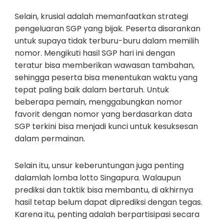
Selain, krusial adalah memanfaatkan strategi
pengeluaran SGP yang bijak. Peserta disarankan
untuk supaya tidak terburu-buru dalam memilih
nomor. Mengikuti hasil SGP hari ini dengan
teratur bisa memberikan wawasan tambahan,
sehingga peserta bisa menentukan waktu yang
tepat paling baik dalam bertaruh. Untuk
beberapa pemain, menggabungkan nomor
favorit dengan nomor yang berdasarkan data
SGP terkini bisa menjadi kunci untuk kesuksesan
dalam permainan.
Selain itu, unsur keberuntungan juga penting
dalamlah lomba lotto Singapura. Walaupun
prediksi dan taktik bisa membantu, di akhirnya
hasil tetap belum dapat diprediksi dengan tegas.
Karena itu, penting adalah berpartisipasi secara