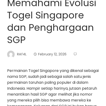
Memahami Evolusi
Togel Singapore
dan Penghargaan
SGP
RAf4L
February 12, 2026
Permainan Togel Singapore yang dikenal sebagai
nama SGP, sudah jadi sebagai salah satu jenis
permainan taruhan paling populer di dalam
Indonesia. Hampir setiap harinya, jutaan petaruh
menantikan hasil SGP agar melihat jika nomor
yang mereka pilih bisa membawa mereka ke