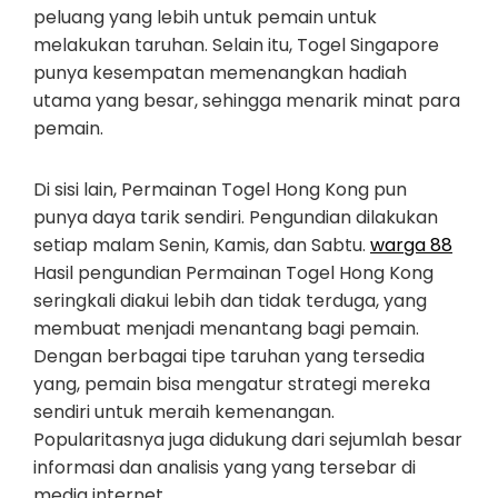
peluang yang lebih untuk pemain untuk
melakukan taruhan. Selain itu, Togel Singapore
punya kesempatan memenangkan hadiah
utama yang besar, sehingga menarik minat para
pemain.
Di sisi lain, Permainan Togel Hong Kong pun
punya daya tarik sendiri. Pengundian dilakukan
setiap malam Senin, Kamis, dan Sabtu.
warga 88
Hasil pengundian Permainan Togel Hong Kong
seringkali diakui lebih dan tidak terduga, yang
membuat menjadi menantang bagi pemain.
Dengan berbagai tipe taruhan yang tersedia
yang, pemain bisa mengatur strategi mereka
sendiri untuk meraih kemenangan.
Popularitasnya juga didukung dari sejumlah besar
informasi dan analisis yang yang tersebar di
media internet.