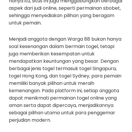
hanya itu, situs ini juga menggabungkan berbagai
aspek dari judi online, seperti permainan sbobet,
sehingga menyediakan pilihan yang beragam
untuk pemain.
Menjadi anggota dengan Warga 88 bukan hanya
soal kesenangan dalam bermain togel, tetapi
juga memberikan kesempatan untuk
mendapatkan keuntungan yang besar. Dengan
berbagai jenis togel termasuk togel Singapura,
togel Hong Kong, dan togel Sydney, para pemain
memiliki banyak pilihan untuk meraih
kemenangan. Pada platform ini, setiap anggota
dapat menikmati permainan togel online yang
aman serta dapat dipercaya, menjadikannya
sebagai pilihan utama untuk para penggemar
perjudian modern.