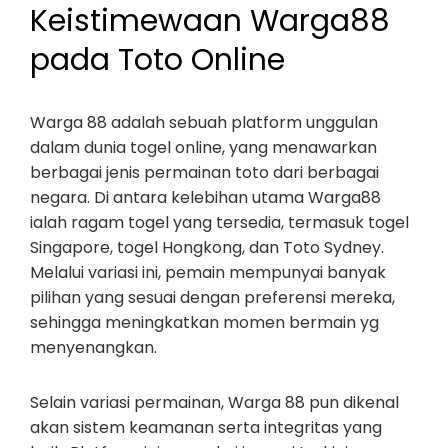
Keistimewaan Warga88
pada Toto Online
Warga 88 adalah sebuah platform unggulan
dalam dunia togel online, yang menawarkan
berbagai jenis permainan toto dari berbagai
negara. Di antara kelebihan utama Warga88
ialah ragam togel yang tersedia, termasuk togel
Singapore, togel Hongkong, dan Toto Sydney.
Melalui variasi ini, pemain mempunyai banyak
pilihan yang sesuai dengan preferensi mereka,
sehingga meningkatkan momen bermain yg
menyenangkan.
Selain variasi permainan, Warga 88 pun dikenal
akan sistem keamanan serta integritas yang