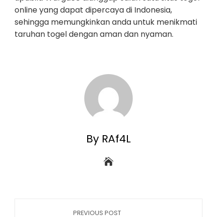
online yang dapat dipercaya di Indonesia,
sehingga memungkinkan anda untuk menikmati
taruhan togel dengan aman dan nyaman.
By RAf4L
PREVIOUS POST