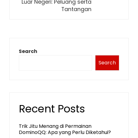
Luar Negeri: Peluang serta
Tantangan
Search
Search
Recent Posts
Trik Jitu Menang di Permainan
DominoQQ: Apa yang Perlu Diketahui?