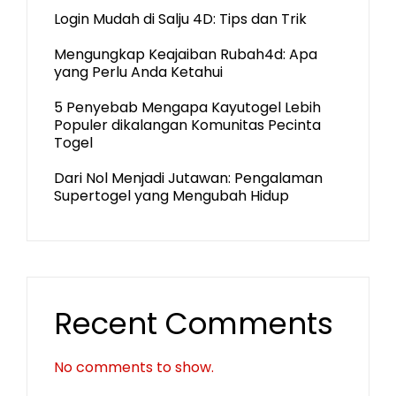
Login Mudah di Salju 4D: Tips dan Trik
Mengungkap Keajaiban Rubah4d: Apa
yang Perlu Anda Ketahui
5 Penyebab Mengapa Kayutogel Lebih
Populer dikalangan Komunitas Pecinta
Togel
Dari Nol Menjadi Jutawan: Pengalaman
Supertogel yang Mengubah Hidup
Recent Comments
No comments to show.