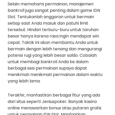
Selain memahami permainan, manajemen
bankroll juga sangat penting dalam game IDN
Slot. Tentukanlah anggaran untuk bermain
setiap saat Anda masuk dan patuhi limit
tersebut. Hindari terburu-buru untuk taruhan
besar hanya karena rasa ingin mendapat win
cepat. Taktik ini akan membantu Anda untuk
bermain dengan lebih tenang dan mengurangi
potensi rugi yang lebih besar saldo. Cobalah
untuk membagi bankroll Anda ke dalam
berbagai sesi permainan supaya dapat
menikmati menikmati permainan dalam waktu
yang lebih lama.
Terakhir, manfaatkan berbagai fitur yang ada
dari situs seperti Jeniuspoker. Banyak kasino
online menawarkan bonus atau putaran gratis
untuk permainan IDN Slot. Manfaatkan