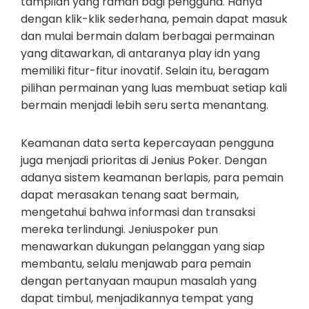
tampilan yang ramah bagi pengguna. Hanya
dengan klik-klik sederhana, pemain dapat masuk
dan mulai bermain dalam berbagai permainan
yang ditawarkan, di antaranya play idn yang
memiliki fitur-fitur inovatif. Selain itu, beragam
pilihan permainan yang luas membuat setiap kali
bermain menjadi lebih seru serta menantang.
Keamanan data serta kepercayaan pengguna
juga menjadi prioritas di Jenius Poker. Dengan
adanya sistem keamanan berlapis, para pemain
dapat merasakan tenang saat bermain,
mengetahui bahwa informasi dan transaksi
mereka terlindungi. Jeniuspoker pun
menawarkan dukungan pelanggan yang siap
membantu, selalu menjawab para pemain
dengan pertanyaan maupun masalah yang
dapat timbul, menjadikannya tempat yang