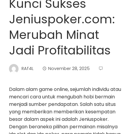
Kunci Sukses
Jeniuspoker.com:
Merubah Minat
Jadi Profitabilitas
RAf4L
November 28, 2025
Dalam alam game online, sejumlah individu atau
mencari cara untuk mengubah hobi bermain
menjadi sumber pendapatan. Salah satu situs
yang memberikan memberikan kesempatan
besar dalam aspek ini adalah Jeniuspoker.
Dengan beraneka pilihan permainan misalnya