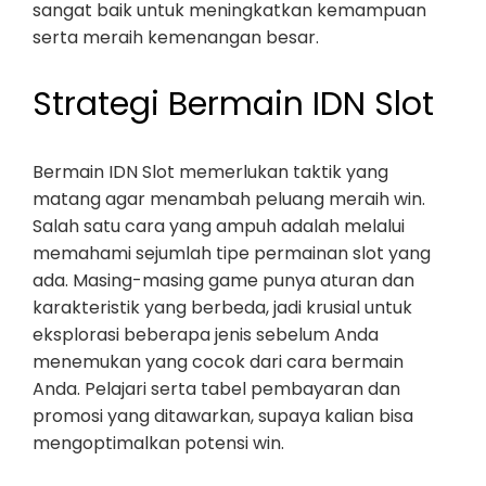
sangat baik untuk meningkatkan kemampuan
serta meraih kemenangan besar.
Strategi Bermain IDN Slot
Bermain IDN Slot memerlukan taktik yang
matang agar menambah peluang meraih win.
Salah satu cara yang ampuh adalah melalui
memahami sejumlah tipe permainan slot yang
ada. Masing-masing game punya aturan dan
karakteristik yang berbeda, jadi krusial untuk
eksplorasi beberapa jenis sebelum Anda
menemukan yang cocok dari cara bermain
Anda. Pelajari serta tabel pembayaran dan
promosi yang ditawarkan, supaya kalian bisa
mengoptimalkan potensi win.