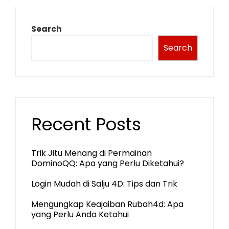
Search
Search
Recent Posts
Trik Jitu Menang di Permainan
DominoQQ: Apa yang Perlu Diketahui?
Login Mudah di Salju 4D: Tips dan Trik
Mengungkap Keajaiban Rubah4d: Apa
yang Perlu Anda Ketahui