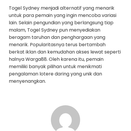
Togel Sydney menjadi alternatif yang menarik
untuk para pemain yang ingin mencoba variasi
lain. Selain pengundian yang berlangsung tiap
malam, Togel Sydney pun menyediakan
beragam taruhan dan penghargaan yang
menarik. Popularitasnya terus bertambah
berkat iklan dan kemudahan akses lewat seperti
halnya Warga88. Oleh karena itu, pemain
memiliki banyak pilihan untuk menikmati
pengalaman lotere daring yang unik dan
menyenangkan.