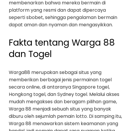
membenarkan bahwa mereka bermain di
platform yang resmi dan dapat dipercaya
seperti sbobet, sehingga pengalaman bermain
dapat aman dan nyaman dan mengasyikkan.
Fakta tentang Warga 88
dan Togel
Warga88 merupakan sebagai situs yang
memberikan berbagai jenis permainan togel
secara online, di antaranya Singapore togel,
Hongkong togel, dan Sydney togel. Melalui akses
mudah mengakses dan beragam pilihan game,
Warga 88 menjadi sebuah situs yang banyak
diburu oleh sejumlah pemain lotto. Di samping itu,
Warga 88 menawarkan sistem keamanan yang
handal, jadi pemain dapat rasa nyaman ketika