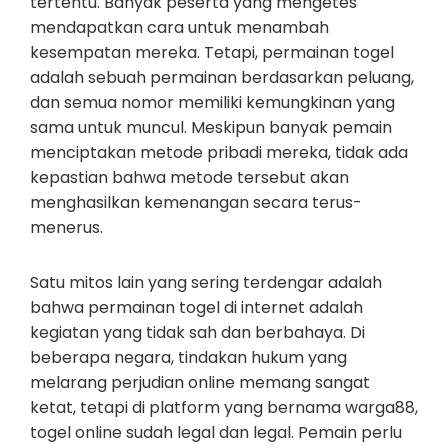
tertentu. Banyak peserta yang mengetes
mendapatkan cara untuk menambah
kesempatan mereka. Tetapi, permainan togel
adalah sebuah permainan berdasarkan peluang,
dan semua nomor memiliki kemungkinan yang
sama untuk muncul. Meskipun banyak pemain
menciptakan metode pribadi mereka, tidak ada
kepastian bahwa metode tersebut akan
menghasilkan kemenangan secara terus-
menerus.
Satu mitos lain yang sering terdengar adalah
bahwa permainan togel di internet adalah
kegiatan yang tidak sah dan berbahaya. Di
beberapa negara, tindakan hukum yang
melarang perjudian online memang sangat
ketat, tetapi di platform yang bernama warga88,
togel online sudah legal dan legal. Pemain perlu