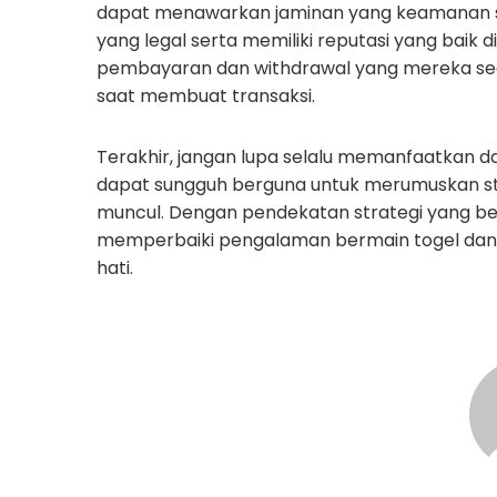
dapat menawarkan jaminan yang keamanan sel
yang legal serta memiliki reputasi yang baik d
pembayaran dan withdrawal yang mereka sed
saat membuat transaksi.
Terakhir, jangan lupa selalu memanfaatkan da
dapat sungguh berguna untuk merumuskan s
muncul. Dengan pendekatan strategi yang ben
memperbaiki pengalaman bermain togel da
hati.