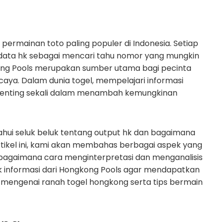
 permainan toto paling populer di Indonesia. Setiap
u data hk sebagai mencari tahu nomor yang mungkin
g Pools merupakan sumber utama bagi pecinta
caya. Dalam dunia togel, mempelajari informasi
 penting sekali dalam menambah kemungkinan
hui seluk beluk tentang output hk dan bagaimana
rtikel ini, kami akan membahas berbagai aspek yang
bagaimana cara menginterpretasi dan menganalisis
ak informasi dari Hongkong Pools agar mendapatkan
auh mengenai ranah togel hongkong serta tips bermain