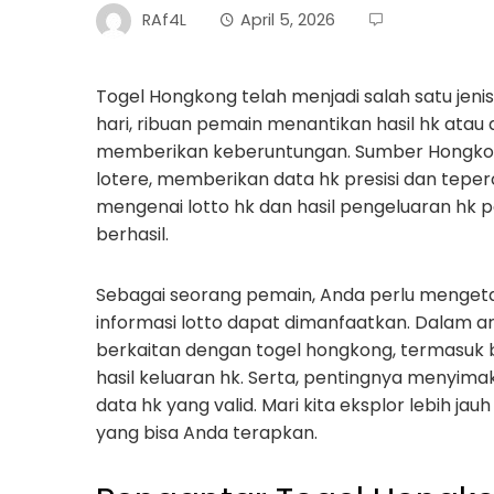
RAf4L
April 5, 2026
Togel Hongkong telah menjadi salah satu jenis
hari, ribuan pemain menantikan hasil hk ata
memberikan keberuntungan. Sumber Hongkon
lotere, memberikan data hk presisi dan teper
mengenai lotto hk dan hasil pengeluaran hk
berhasil.
Sebagai seorang pemain, Anda perlu mengeta
informasi lotto dapat dimanfaatkan. Dalam a
berkaitan dengan togel hongkong, termasuk 
hasil keluaran hk. Serta, pentingnya menyim
data hk yang valid. Mari kita eksplor lebih j
yang bisa Anda terapkan.