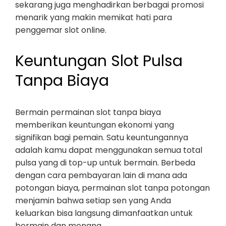
sekarang juga menghadirkan berbagai promosi
menarik yang makin memikat hati para
penggemar slot online.
Keuntungan Slot Pulsa
Tanpa Biaya
Bermain permainan slot tanpa biaya
memberikan keuntungan ekonomi yang
signifikan bagi pemain. Satu keuntungannya
adalah kamu dapat menggunakan semua total
pulsa yang di top-up untuk bermain. Berbeda
dengan cara pembayaran lain di mana ada
potongan biaya, permainan slot tanpa potongan
menjamin bahwa setiap sen yang Anda
keluarkan bisa langsung dimanfaatkan untuk
bermain dan menang.