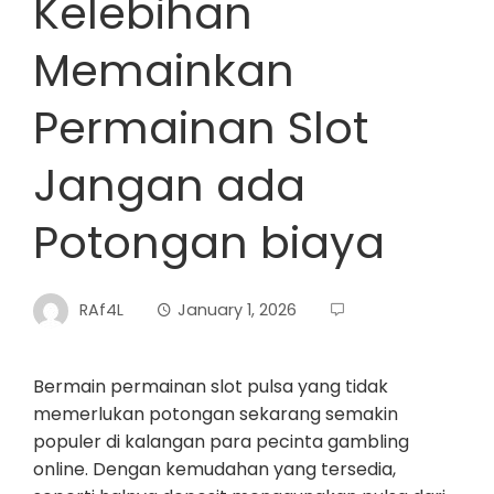
Kelebihan
Memainkan
Permainan Slot
Jangan ada
Potongan biaya
RAf4L
January 1, 2026
Bermain permainan slot pulsa yang tidak
memerlukan potongan sekarang semakin
populer di kalangan para pecinta gambling
online. Dengan kemudahan yang tersedia,