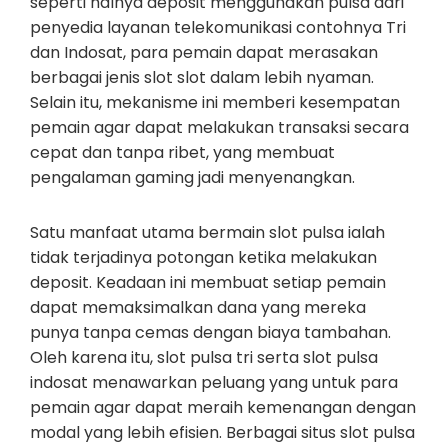
seperti halnya deposit menggunakan pulsa dari
penyedia layanan telekomunikasi contohnya Tri
dan Indosat, para pemain dapat merasakan
berbagai jenis slot slot dalam lebih nyaman.
Selain itu, mekanisme ini memberi kesempatan
pemain agar dapat melakukan transaksi secara
cepat dan tanpa ribet, yang membuat
pengalaman gaming jadi menyenangkan.
Satu manfaat utama bermain slot pulsa ialah
tidak terjadinya potongan ketika melakukan
deposit. Keadaan ini membuat setiap pemain
dapat memaksimalkan dana yang mereka
punya tanpa cemas dengan biaya tambahan.
Oleh karena itu, slot pulsa tri serta slot pulsa
indosat menawarkan peluang yang untuk para
pemain agar dapat meraih kemenangan dengan
modal yang lebih efisien. Berbagai situs slot pulsa