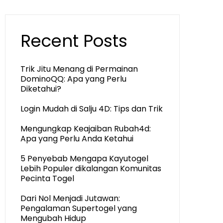
Recent Posts
Trik Jitu Menang di Permainan
DominoQQ: Apa yang Perlu
Diketahui?
Login Mudah di Salju 4D: Tips dan Trik
Mengungkap Keajaiban Rubah4d:
Apa yang Perlu Anda Ketahui
5 Penyebab Mengapa Kayutogel
Lebih Populer dikalangan Komunitas
Pecinta Togel
Dari Nol Menjadi Jutawan:
Pengalaman Supertogel yang
Mengubah Hidup