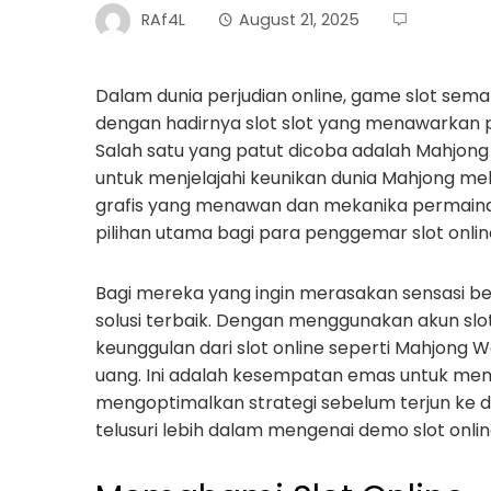
RAf4L
August 21, 2025
Dalam dunia perjudian online, game slot sem
dengan hadirnya slot slot yang menawarkan
Salah satu yang patut dicoba adalah Mahjon
untuk menjelajahi keunikan dunia Mahjong mela
grafis yang menawan dan mekanika permainan
pilihan utama bagi para penggemar slot onlin
Bagi mereka yang ingin merasakan sensasi b
solusi terbaik. Dengan menggunakan akun slo
keunggulan dari slot online seperti Mahjong
uang. Ini adalah kesempatan emas untuk mem
mengoptimalkan strategi sebelum terjun ke 
telusuri lebih dalam mengenai demo slot onlin