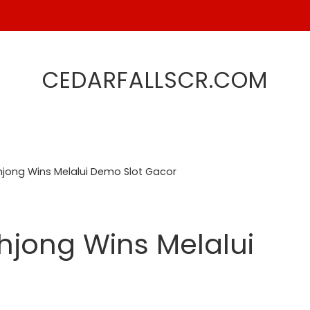
CEDARFALLSCR.COM
hjong Wins Melalui Demo Slot Gacor
hjong Wins Melalui