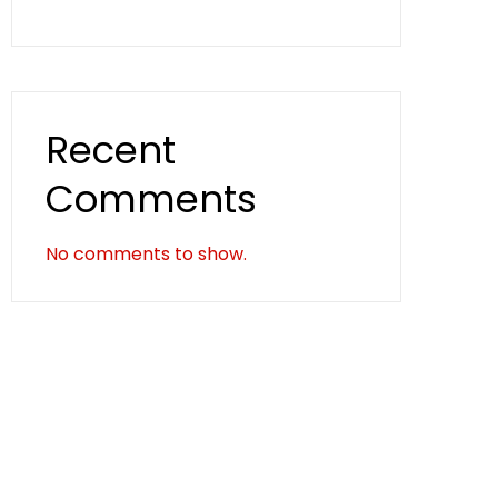
Recent
Comments
No comments to show.