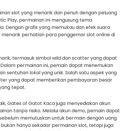
ainan slot yang menarik dan penuh dengan peluang
c Play, permainan ini mengusung tema
a. Dengan grafis yang memukau dan efek suara
 menarik perhatian para penggemar slot online di
arik, termasuk simbol wild dan scatter yang dapat
Dalam permainan ini, pemain dapat menemukan
n sentuhan lokal yang unik. Salah satu aspek yang
catter yang dapat memberikan pembayaran besar
yang tepat.
k, Gates of Gatot Kaca juga menyediakan akun
nan tanpa risiko. Melalui akun demo, pemain dapat
i sebelum memutuskan untuk bermain dengan uang
 bukan hanya sekadar permainan slot, tetapi juga