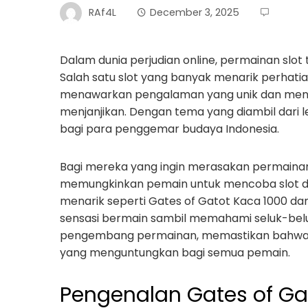
RAf4L
December 3, 2025
Dalam dunia perjudian online, permainan slot t
Salah satu slot yang banyak menarik perhatia
menawarkan pengalaman yang unik dan menga
menjanjikan. Dengan tema yang diambil dari 
bagi para penggemar budaya Indonesia.
Bagi mereka yang ingin merasakan permainan i
memungkinkan pemain untuk mencoba slot dem
menarik seperti Gates of Gatot Kaca 1000 d
sensasi bermain sambil memahami seluk-beluk
pengembang permainan, memastikan bahwa 
yang menguntungkan bagi semua pemain.
Pengenalan Gates of Ga