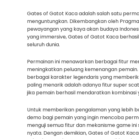
Gates of Gatot Kaca adalah salah satu perm
menguntungkan. Dikembangkan oleh Pragmati
pewayangan yang kaya akan budaya Indonesi
yang immersive, Gates of Gatot Kaca berhasil
seluruh dunia.
Permainan ini menawarkan berbagai fitur men
meningkatkan peluang kemenangan pemain. 
berbagai karakter legendaris yang memberika
paling menarik adalah adanya fitur super s
jika pemain berhasil mendaratkan kombinasi 
Untuk memberikan pengalaman yang lebih bai
demo bagi pemain yang ingin mencoba permai
menguji semua fitur dan mekanisme game in
nyata. Dengan demikian, Gates of Gatot Kaca