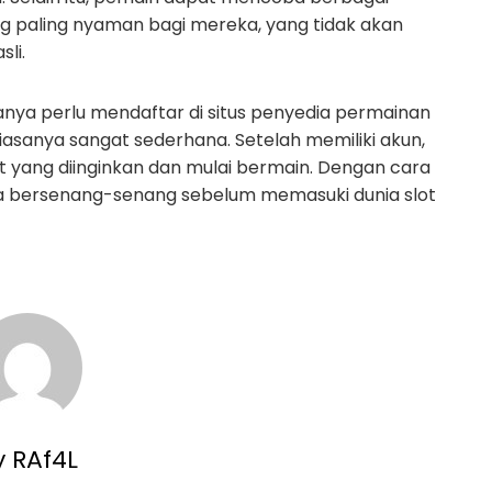
g paling nyaman bagi mereka, yang tidak akan
li.
ya perlu mendaftar di situs penyedia permainan
iasanya sangat sederhana. Setelah memiliki akun,
yang diinginkan dan mulai bermain. Dengan cara
 juga bersenang-senang sebelum memasuki dunia slot
y RAf4L