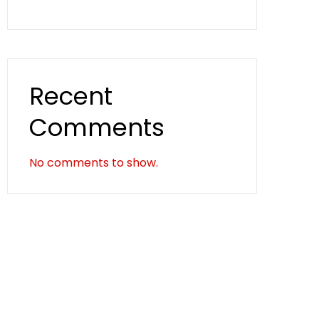
Recent
Comments
No comments to show.