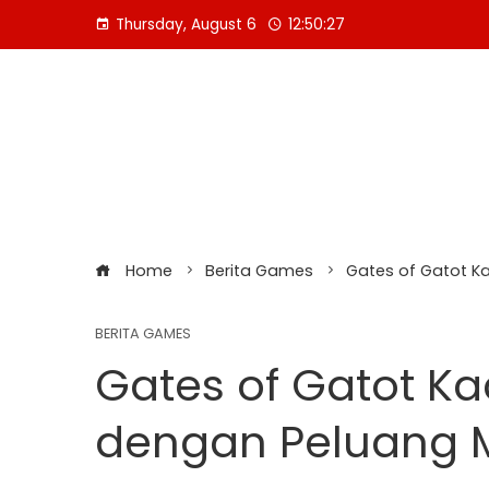
Skip
Thursday, August 6
12:50:28
to
content
Home
Berita Games
Gates of Gatot K
BERITA GAMES
Gates of Gatot Ka
dengan Peluang