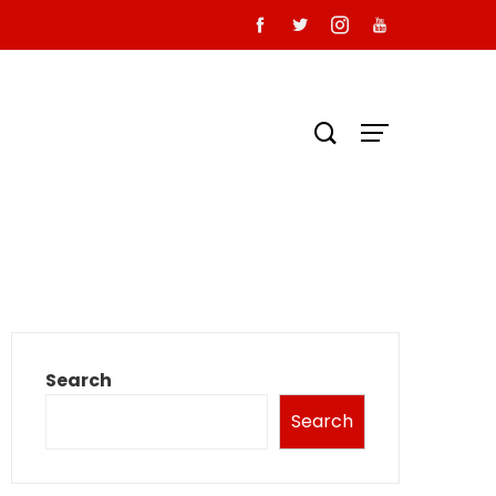
Search
Search