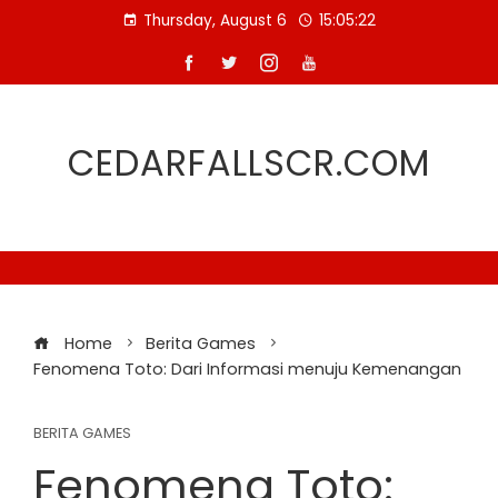
Skip
Thursday, August 6
15:05:22
to
content
CEDARFALLSCR.COM
Home
Berita Games
Fenomena Toto: Dari Informasi menuju Kemenangan
BERITA GAMES
Fenomena Toto: