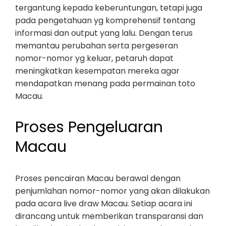
tergantung kepada keberuntungan, tetapi juga
pada pengetahuan yg komprehensif tentang
informasi dan output yang lalu. Dengan terus
memantau perubahan serta pergeseran
nomor-nomor yg keluar, petaruh dapat
meningkatkan kesempatan mereka agar
mendapatkan menang pada permainan toto
Macau.
Proses Pengeluaran
Macau
Proses pencairan Macau berawal dengan
penjumlahan nomor-nomor yang akan dilakukan
pada acara live draw Macau. Setiap acara ini
dirancang untuk memberikan transparansi dan