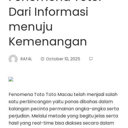
Dari Informasi
menuju
Kemenangan
RAf4L
October 10, 2025
Fenomena Toto Toto Macau telah menjadi salah
satu perbincangan yaitu panas dibahas dalam
kalangan pecinta permainan angka-angka serta
perjudian. Melalui metode yang begitu jelas serta
hasil yang real-time bisa diakses secara dalam