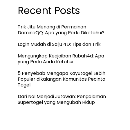
Recent Posts
Trik Jitu Menang di Permainan
DominoQQ: Apa yang Perlu Diketahui?
Login Mudah di Salju 4D: Tips dan Trik
Mengungkap Keajaiban Rubah4d: Apa
yang Perlu Anda Ketahui
5 Penyebab Mengapa Kayutogel Lebih
Populer dikalangan Komunitas Pecinta
Togel
Dari Nol Menjadi Jutawan: Pengalaman
Supertogel yang Mengubah Hidup