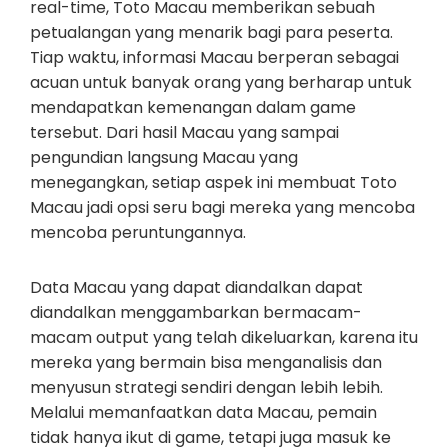
real-time, Toto Macau memberikan sebuah
petualangan yang menarik bagi para peserta.
Tiap waktu, informasi Macau berperan sebagai
acuan untuk banyak orang yang berharap untuk
mendapatkan kemenangan dalam game
tersebut. Dari hasil Macau yang sampai
pengundian langsung Macau yang
menegangkan, setiap aspek ini membuat Toto
Macau jadi opsi seru bagi mereka yang mencoba
mencoba peruntungannya.
Data Macau yang dapat diandalkan dapat
diandalkan menggambarkan bermacam-
macam output yang telah dikeluarkan, karena itu
mereka yang bermain bisa menganalisis dan
menyusun strategi sendiri dengan lebih lebih.
Melalui memanfaatkan data Macau, pemain
tidak hanya ikut di game, tetapi juga masuk ke