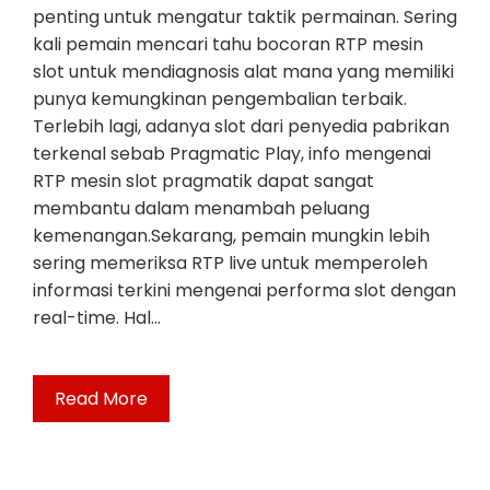
penting untuk mengatur taktik permainan. Sering
kali pemain mencari tahu bocoran RTP mesin
slot untuk mendiagnosis alat mana yang memiliki
punya kemungkinan pengembalian terbaik.
Terlebih lagi, adanya slot dari penyedia pabrikan
terkenal sebab Pragmatic Play, info mengenai
RTP mesin slot pragmatik dapat sangat
membantu dalam menambah peluang
kemenangan.Sekarang, pemain mungkin lebih
sering memeriksa RTP live untuk memperoleh
informasi terkini mengenai performa slot dengan
real-time. Hal…
Read More