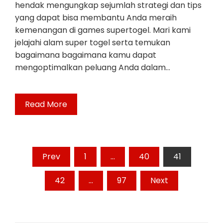
hendak mengungkap sejumlah strategi dan tips
yang dapat bisa membantu Anda meraih
kemenangan di games supertogel. Mari kami
jelajahi alam super togel serta temukan
bagaimana bagaimana kamu dapat
mengoptimalkan peluang Anda dalam…
Read More
Posts
Prev
1
…
40
41
pagination
42
…
97
Next