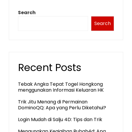
Search
Search
Recent Posts
Tebak Angka Tepat Togel Hongkong
menggunakan Informasi Keluaran HK
Trik Jitu Menang di Permainan
DominoQQ: Apa yang Perlu Diketahui?
Login Mudah di Salju 4D: Tips dan Trik
Mengungkap Keajaiban Rubah4d: Apa