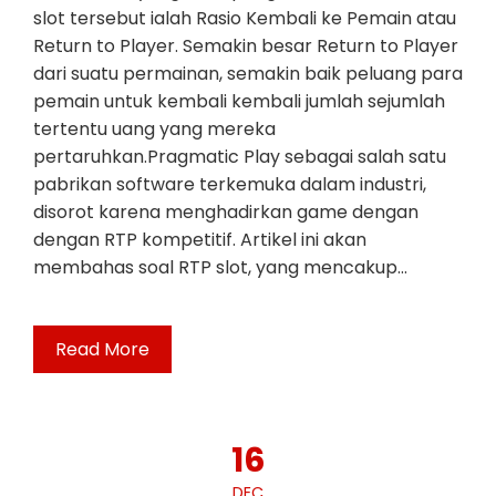
slot tersebut ialah Rasio Kembali ke Pemain atau
Return to Player. Semakin besar Return to Player
dari suatu permainan, semakin baik peluang para
pemain untuk kembali kembali jumlah sejumlah
tertentu uang yang mereka
pertaruhkan.Pragmatic Play sebagai salah satu
pabrikan software terkemuka dalam industri,
disorot karena menghadirkan game dengan
dengan RTP kompetitif. Artikel ini akan
membahas soal RTP slot, yang mencakup…
Read More
16
DEC