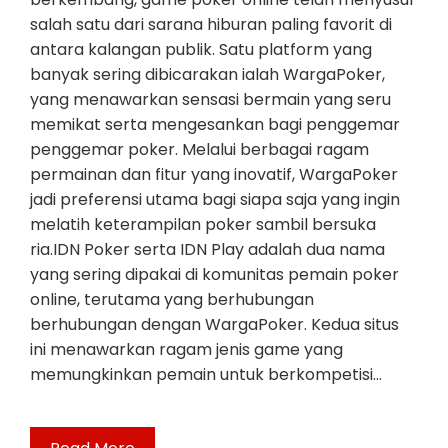
salah satu dari sarana hiburan paling favorit di
antara kalangan publik. Satu platform yang
banyak sering dibicarakan ialah WargaPoker,
yang menawarkan sensasi bermain yang seru
memikat serta mengesankan bagi penggemar
penggemar poker. Melalui berbagai ragam
permainan dan fitur yang inovatif, WargaPoker
jadi preferensi utama bagi siapa saja yang ingin
melatih keterampilan poker sambil bersuka
ria.IDN Poker serta IDN Play adalah dua nama
yang sering dipakai di komunitas pemain poker
online, terutama yang berhubungan
berhubungan dengan WargaPoker. Kedua situs
ini menawarkan ragam jenis game yang
memungkinkan pemain untuk berkompetisi…