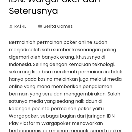
Seterusnya
RAf4L
Berita Games
Bermainlah permainan poker online sudah
menjadi salah satu sumber kesenangan paling
digemari oleh banyak orang, khususnya di
Indonesia. Seiring dengan kemajuan teknologi,
sekarang kita bisa menikmati permainan ini tidak
hanya pada kasino melainkan juga melalui media
online yang mana memberikan pengalaman
bermain yang seru dan menggembirakan. Salah
satunya media yang sedang naik daun di
kalangan pecinta permainan poker yaitu
Wargapoker, sebagai bagian dari jaringan IDN
Play.Platform Wargapoker menawarkan
berbagai jenis permainan menarik, seperti poker