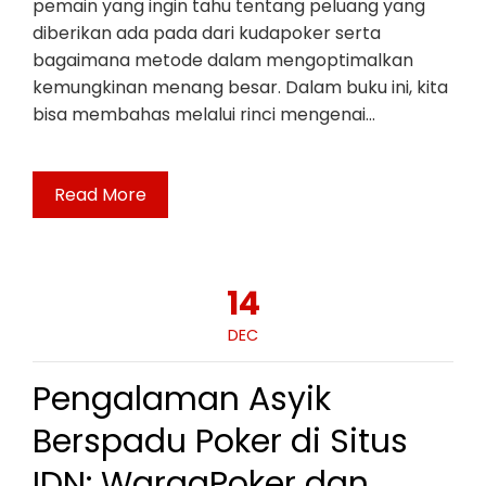
pemain yang ingin tahu tentang peluang yang
diberikan ada pada dari kudapoker serta
bagaimana metode dalam mengoptimalkan
kemungkinan menang besar. Dalam buku ini, kita
bisa membahas melalui rinci mengenai…
Read More
14
DEC
Pengalaman Asyik
Berspadu Poker di Situs
IDN: WargaPoker dan