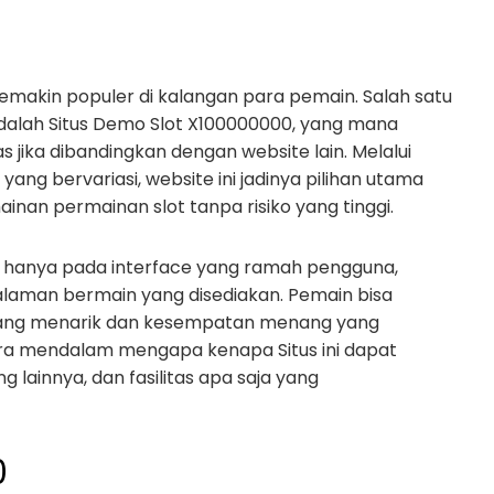
semakin populer di kalangan para pemain. Salah satu
dalah Situs Demo Slot X100000000, yang mana
 jika dibandingkan dengan website lain. Melalui
ang bervariasi, website ini jadinya pilihan utama
nan permainan slot tanpa risiko yang tinggi.
k hanya pada interface yang ramah pengguna,
galaman bermain yang disediakan. Pemain bisa
 yang menarik dan kesempatan menang yang
cara mendalam mengapa kenapa Situs ini dapat
 lainnya, dan fasilitas apa saja yang
0