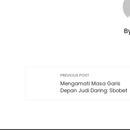
B
PREVIOUS POST
Mengamati Masa Garis
Depan Judi Daring: Sbobet