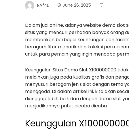
RAf4L
June 26, 2025
Dalam judi online, adanya website demo slot 
situs yang mencuri perhatian banyak orang a
memberikan berbagai keuntungan dan fasilitas
beragam fitur menarik dan koleksi permainan y
untuk para pemain yang ingin mencoba permai
Keunggulan Situs Demo Slot X100000000 tida
melainkan juga pada kualitas grafis dan pen
menyusuri beragam jenis slot dengan tema
menggoda. Di dalam artikel ini, kita akan se
dianggap lebih baik dari dengan demo slot yang
menjadikannya patut dicoba dicoba.
Keunggulan X10000000