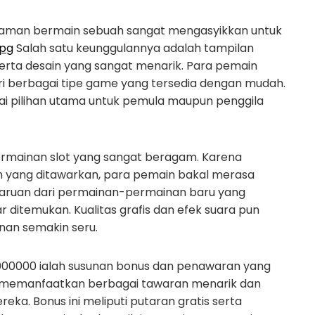
alaman bermain sebuah sangat mengasyikkan untuk
 pg
Salah satu keunggulannya adalah tampilan
rta desain yang sangat menarik. Para pemain
 berbagai tipe game yang tersedia dengan mudah.
ai pilihan utama untuk pemula maupun penggila
permainan slot yang sangat beragam. Karena
 yang ditawarkan, para pemain bakal merasa
baruan dari permainan-permainan baru yang
ar ditemukan. Kualitas grafis dan efek suara pun
an semakin seru.
100000000 ialah susunan bonus dan penawaran yang
 memanfaatkan berbagai tawaran menarik dan
. Bonus ini meliputi putaran gratis serta