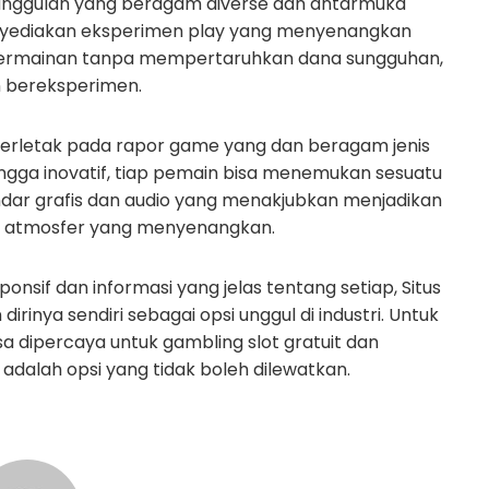
eunggulan yang beragam diverse dan antarmuka
yediakan eksperimen play yang menyenangkan
 permainan tanpa mempertaruhkan dana sungguhan,
an bereksperimen.
 terletak pada rapor game yang dan beragam jenis
hingga inovatif, tiap pemain bisa menemukan sesuatu
tandar grafis dan audio yang menakjubkan menjadikan
n atmosfer yang menyenangkan.
onsif dan informasi yang jelas tentang setiap, Situs
ya sendiri sebagai opsi unggul di industri. Untuk
sa dipercaya untuk gambling slot gratuit dan
alah opsi yang tidak boleh dilewatkan.