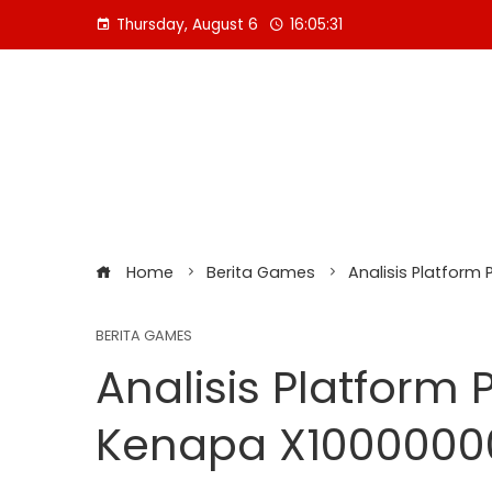
Skip
Thursday, August 6
16:05:32
to
content
Home
Berita Games
Analisis Platform
BERITA GAMES
Analisis Platform 
Kenapa X1000000