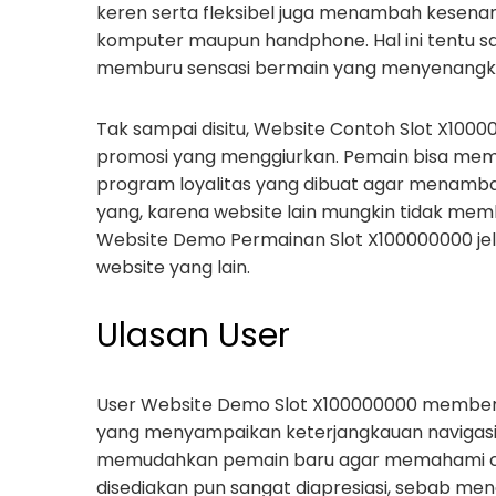
keren serta fleksibel juga menambah kesena
komputer maupun handphone. Hal ini tentu sa
memburu sensasi bermain yang menyenangka
Tak sampai disitu, Website Contoh Slot X10
promosi yang menggiurkan. Pemain bisa mema
program loyalitas yang dibuat agar menamba
yang, karena website lain mungkin tidak memberi
Website Demo Permainan Slot X100000000 jel
website yang lain.
Ulasan User
User Website Demo Slot X100000000 memberi
yang menyampaikan keterjangkauan navigasi 
memudahkan pemain baru agar memahami car
disediakan pun sangat diapresiasi, sebab m