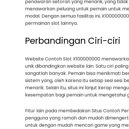
penawaran setoran yang menarik, yang tidak
menawarkan peluang untuk pemain untuk mera
modal. Dengan semua fasilitas ini, X100000000
permainan slot lainnya.
Perbandingan Ciri-ciri
Website Contoh Slot X100000000 menawarkan 
unik dibandingkan website lain. Satu ciri pal
sangatlah banyak. Pemain bisa menikmati be
sistem yang, oleh karena itu setiap sesi sesi
menarik. Selain itu, situs ini lanjut kerap
kesempatan bagi pemain untuk mengetahui g
Fitur lain pada membedakan Situs Contoh Pe
pengguna yang ramah dan mudah dimengerti
untuk dengan mudah mencari game yang mere