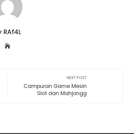
y RAf4L
NEXT POST
Campuran Game Mesin
Slot dan Mahjongg