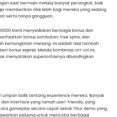
ngan saat bermain melalui banyak perangkat, baik
ja memberikan nilai lebih bagi mereka yang sedang
n serta tanpa gangguan.
0000000 kami menyediakan berbagai bonus dan
nfaatkan bonus sambutan, free spins, dan
h kemungkinan menang. Ini adalah nilai tambah
 bonus sejenis. Melalui kombinasi ciri-ciri ini,
as menyatakan superioritasnya dibandingkan
 umpan balik tentang experience mereka. Banyak
dan interface yang ramah user-friendly, yang
a gameplay secara cepat sekali. Fitur demo yang
enawarkan peluang untuk mencoba berbagai